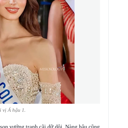
 vị Á hậu 1.
son vướng tranh cãi dữ dội. Nàng hậu cũng