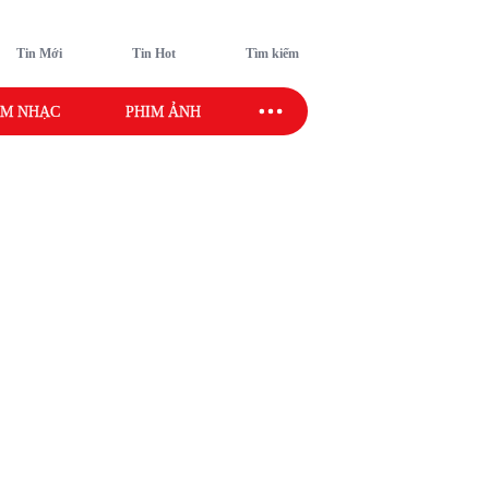
Tin Mới
Tin Hot
Tìm kiếm
M NHẠC
PHIM ẢNH
SAO SPORT