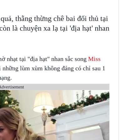
quả, thằng thừng chê bai đối thủ tại
òn là chuyện xa lạ tại 'địa hạt' nhan
ờ nhạt tại "địa hạt" nhan sắc song
Miss
 những lùm xùm không đáng có chỉ sau 1
hạng.
Advertisement