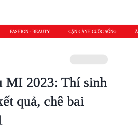
FASHION - BEAUTY
CẬN CẢNH CUỘC SỐNG
Â
u MI 2023: Thí sinh
kết quả, chê bai
1