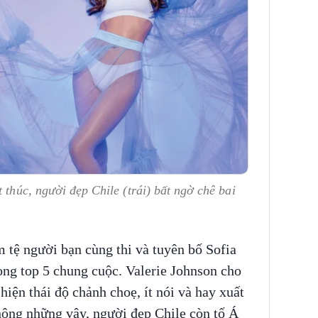
 thúc, người đẹp Chile (trái) bất ngờ chê bai
m tệ người bạn cùng thi và tuyên bố Sofia
ng top 5 chung cuộc. Valerie Johnson cho
iện thái độ chảnh choẹ, ít nói và hay xuất
hông những vậy, người đẹp Chile còn tố Á