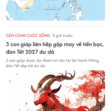
CẬN CẢNH CUỘC SỐNG
2 giờ trước
3 con giáp liên tiếp gặp may về tiền bạc,
đón Tết 2027 dư dả
3 con giáp được dự đoán có vận tài lộc hanh thông,
đón Tết sắp tới dư dả.