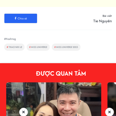
Bài viết
Chia sẻ
Tie Nguyên
#Hashtag
#
THAO NHI LE
#
MISS UNIVERSE
#
MISS UNIVERSE 2023
ĐƯỢC QUAN TÂM
×
×