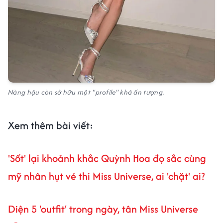
Nàng hậu còn sở hữu một "profile" khá ấn tượng.
Xem thêm bài viết:
'Sốt' lại khoảnh khắc Quỳnh Hoa đọ sắc cùng
mỹ nhân hụt vé thi Miss Universe, ai 'chặt' ai?
Diện 5 'outfit' trong ngày, tân Miss Universe