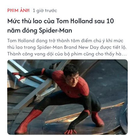
PHIM ẢNH
1 giờ trước
Mức thù lao của Tom Holland sau 10
năm đóng Spider-Man
Tom Holland đang trở thành tâm điểm chú ý khi mức
thù lao trong Spider-Man Brand New Day được tiết lộ.
Thành công vang dội của bộ phim cũng cho thấy hành
trình thăng hạng đáng chú ý của nam diễn viên sau
một thập kỷ gắn bó với vai Người Nhện.