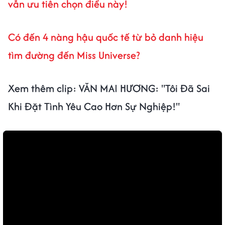
vẫn ưu tiên chọn điều này!
Có đến 4 nàng hậu quốc tế từ bỏ danh hiệu
tìm đường đến Miss Universe?
Xem thêm clip: VĂN MAI HƯƠNG: "Tôi Đã Sai
Khi Đặt Tình Yêu Cao Hơn Sự Nghiệp!"