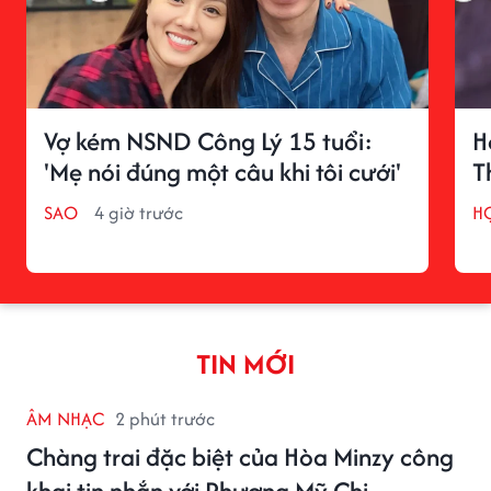
Vợ kém NSND Công Lý 15 tuổi:
H
'Mẹ nói đúng một câu khi tôi cưới'
T
SAO
4 giờ trước
H
TIN MỚI
ÂM NHẠC
2 phút trước
Chàng trai đặc biệt của Hòa Minzy công
khai tin nhắn với Phương Mỹ Chi