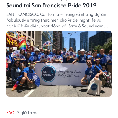
Sound tại San Francisco Pride 2019
SAN FRANCISCO, California – Trong số những dự án
FabulousMe từng thực hiện cho Pride, nightlife và
nghệ sĩ biểu diễn, hoạt động với Safe & Sound năm
2019 mang một bối cảnh khác biệt. Safe & Sound là tổ
chức phi lợi nhuận tại San Francisco hoạt động trong
lĩnh vực phòng ngừa bạo hành trẻ em, hỗ trợ gia đình
và xây dựng môi trường an toàn cho trẻ em.
SAO
2 giờ trước