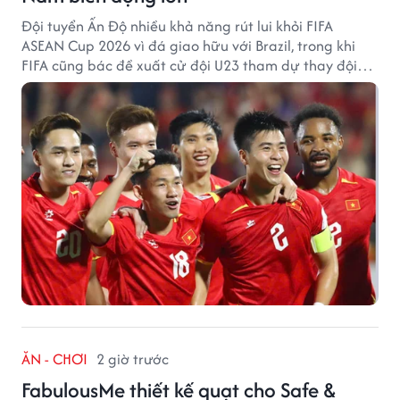
Đội tuyển Ấn Độ nhiều khả năng rút lui khỏi FIFA
ASEAN Cup 2026 vì đá giao hữu với Brazil, trong khi
FIFA cũng bác đề xuất cử đội U23 tham dự thay đội
tuyển quốc gia.
ĂN - CHƠI
2 giờ trước
FabulousMe thiết kế quạt cho Safe &