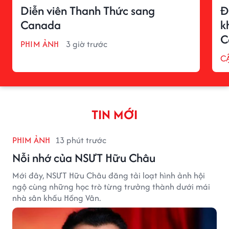
Diễn viên Thanh Thức sang
Đ
Canada
k
C
PHIM ẢNH
3 giờ trước
C
TIN MỚI
PHIM ẢNH
13 phút trước
Nỗi nhớ của NSƯT Hữu Châu
Mới đây, NSƯT Hữu Châu đăng tải loạt hình ảnh hội
ngộ cùng những học trò từng trưởng thành dưới mái
nhà sân khấu Hồng Vân.