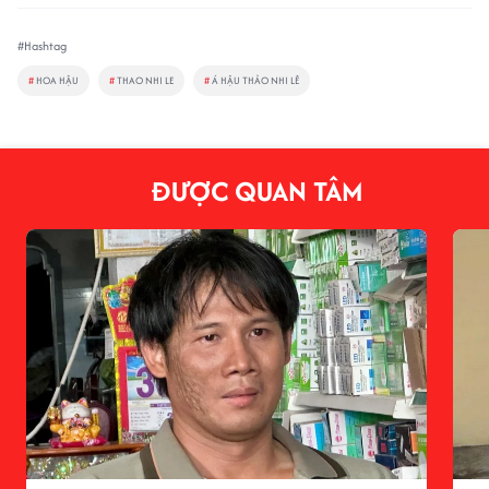
#Hashtag
#
HOA HẬU
#
THAO NHI LE
#
Á HẬU THẢO NHI LÊ
ĐƯỢC QUAN TÂM