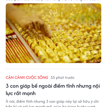
tại ngân hàng tiếp tục suy yếu dù tỷ giá trung tâm lập
đỉnh mới.
CẬN CẢNH CUỘC SỐNG
55 phút trước
3 con giáp bề ngoài điềm tĩnh nhưng nội
lực rất mạnh
Ít nói, điềm tĩnh nhưng 3 con giáp này lại sở hữu ý chí
bền bỉ và nội lực mạnh mẽ, giúp họ từng bước vượt