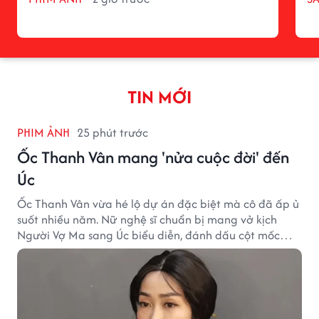
TIN MỚI
PHIM ẢNH
25 phút trước
Ốc Thanh Vân mang 'nửa cuộc đời' đến
Úc
Ốc Thanh Vân vừa hé lộ dự án đặc biệt mà cô đã ấp ủ
suốt nhiều năm. Nữ nghệ sĩ chuẩn bị mang vở kịch
Người Vợ Ma sang Úc biểu diễn, đánh dấu cột mốc
đáng nhớ trong hành trình làm nghề.