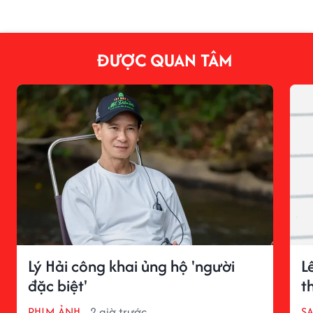
ĐƯỢC QUAN TÂM
Lý Hải công khai ủng hộ 'người
L
đặc biệt'
t
PHIM ẢNH
2 giờ trước
S