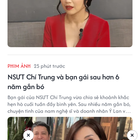
PHIM ẢNH
25 phút trước
NSƯT Chí Trung và bạn gái sau hơn 6
năm gắn bó
Bạn gái của NSƯT Chí Trung vừa chia sẻ khoảnh khắc
hẹn hò cuối tuần đầy bình yên. Sau nhiều năm gắn bó,
chuyện tình của nam nghệ sĩ và doanh nhân Ý Lan vẫn
nhận được sự quan tâm từ công chúng.
×
×