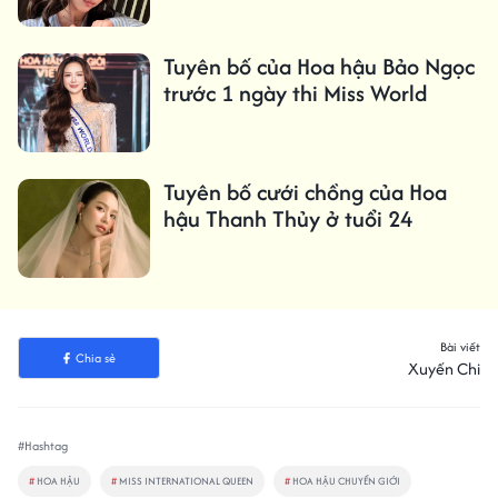
Tuyên bố của Hoa hậu Bảo Ngọc
trước 1 ngày thi Miss World
Tuyên bố cưới chồng của Hoa
hậu Thanh Thủy ở tuổi 24
Bài viết
Chia sẻ
Xuyến Chi
#Hashtag
#
HOA HẬU
#
MISS INTERNATIONAL QUEEN
#
HOA HẬU CHUYỂN GIỚI