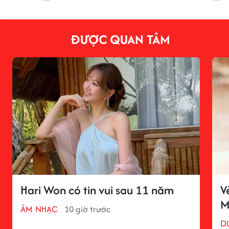
ĐƯỢC QUAN TÂM
Hari Won có tin vui sau 11 năm
V
M
ÂM NHẠC
10 giờ trước
D