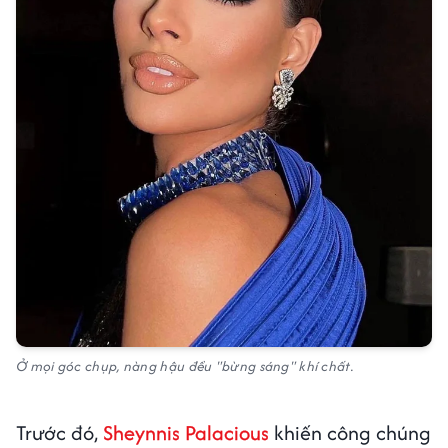
Ở mọi góc chụp, nàng hậu đều "bừng sáng" khí chất.
Trước đó,
Sheynnis Palacious
khiến công chúng