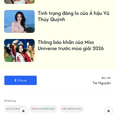
Tình trạng đáng lo của Á hậu Vũ
Thúy Quỳnh
Thông báo khẩn của Miss
Universe trước mùa giải 2026
Bài viết
Chia sẻ
Tie Nguyên
#Hashtag
#
MISS UNIVERSE
#
MISS UNIVERSE 2023
#
BÙI QUỲNH HOA
×
×