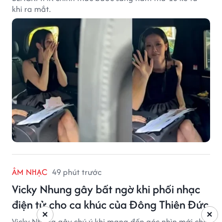
khi ra mắt.
ÂM NHẠC
49 phút trước
Vicky Nhung gây bất ngờ khi phối nhạc
điện tử cho ca khúc của Đông Thiên Đức
×
×
Vicky Nhung gây chú ý khi mang đến góc nhìn mới cho