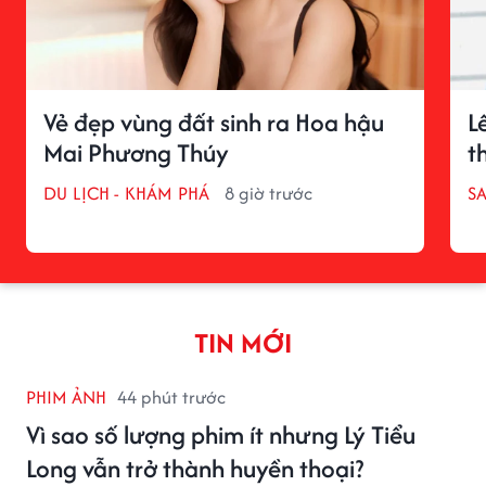
Vẻ đẹp vùng đất sinh ra Hoa hậu
L
Mai Phương Thúy
t
DU LỊCH - KHÁM PHÁ
8 giờ trước
S
TIN MỚI
PHIM ẢNH
44 phút trước
Vì sao số lượng phim ít nhưng Lý Tiểu
Long vẫn trở thành huyền thoại?