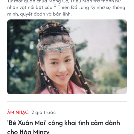
Từ một quận chúa Mông Cổ, Triệu Mẫn trở thành nữ
nhân vật nổi bật của Ỷ Thiên Đồ Long Ký nhờ sự thông
minh, quyết đoán và bản lĩnh.
ÂM NHẠC
2 giờ trước
'Bé Xuân Mai' công khai tình cảm dành
cho Hòa Minzy