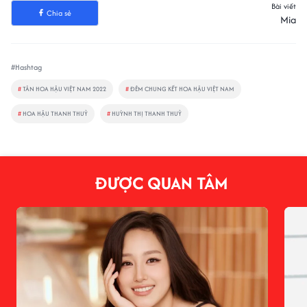
Bài viết
Chia sẻ
Mia
#Hashtag
#
TÂN HOA HẬU VIỆT NAM 2022
#
ĐÊM CHUNG KẾT HOA HẬU VIỆT NAM
#
HOA HẬU THANH THUỶ
#
HUỲNH THỊ THANH THUỶ
ĐƯỢC QUAN TÂM