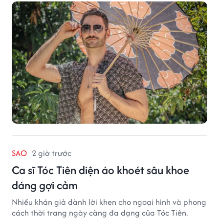
hiện bản thân. Trong quá trình xây dựng thương hiệu,
quạt cầm tay trở thành dòng sản phẩm tạo được
thành công ban đầu, giúp FabulousMe từng bước mở
rộng mức độ hiện diện trên thị trường.
SAO
2 giờ trước
Ca sĩ Tóc Tiên diện áo khoét sâu khoe
dáng gợi cảm
Nhiều khán giả dành lời khen cho ngoại hình và phong
cách thời trang ngày càng đa dạng của Tóc Tiên.