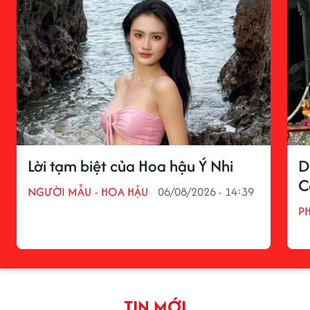
Lời tạm biệt của Hoa hậu Ý Nhi
D
C
NGƯỜI MẪU - HOA HẬU
06/08/2026 - 14:39
P
TIN MỚI