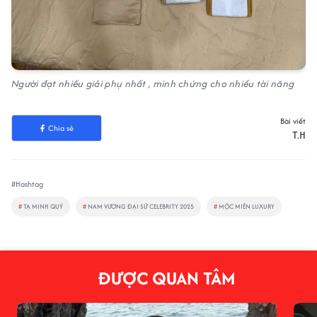
Người đạt nhiều giải phụ nhất , minh chứng cho nhiều tài năng
Bài viết
Chia sẻ
T.H
#Hashtag
#
TẠ MINH QUÝ
#
NAM VƯƠNG ĐẠI SỨ CELEBRITY 2025
#
MỘC MIÊN LUXURY
ĐƯỢC QUAN TÂM