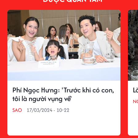
Phí Ngọc Hưng: 'Trước khi có con,
L
tôi là người vụng về'
N
SAO
17/03/2024 - 10:22