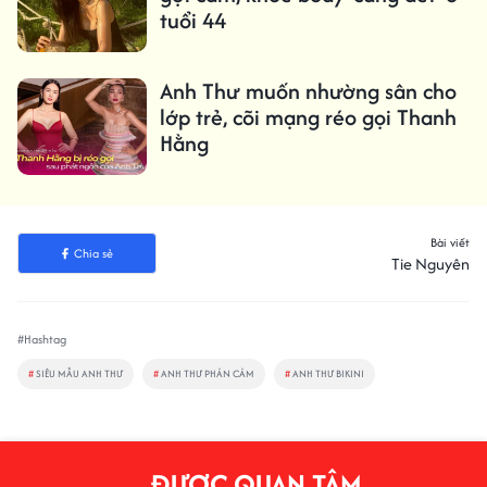
tuổi 44
Anh Thư muốn nhường sân cho
lớp trẻ, cõi mạng réo gọi Thanh
Hằng
Bài viết
Chia sẻ
Tie Nguyên
#Hashtag
#
SIÊU MẪU ANH THƯ
#
ANH THƯ PHẢN CẢM
#
ANH THƯ BIKINI
ĐƯỢC QUAN TÂM