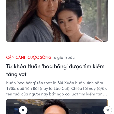
CẬN CẢNH CUỘC SỐNG
6 giờ trước
Từ khóa Huấn 'hoa hồng' được tìm kiếm
tăng vọt
Huấn 'hoa hồng' tên thật là Bùi Xuân Huấn, sinh năm
1985, quê Yên Bái (nay là Lào Cai). Chiều tối nay (6/8),
tên tuổi của người này bất ngờ có lượt tìm kiếm tăng
vọt.
×
×