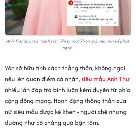
Anh Thư đáp trả "xanh rờn" khi bị một khán giả mỉa mai về phát
ngôn.
Vốn sở hữu tính cách thẳng thắn, không ngại
nêu lên quan điểm cá nhân,
siêu mẫu Anh Thư
nhiều lần đáp trả bình luận kém duyên từ phía
cộng đồng mạng. Hành động thẳng thắn của
nữ siêu mẫu được kẻ khen - người chê nhưng
dường như cô chẳng quá bận tâm.