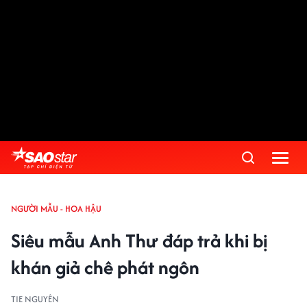
NGƯỜI MẪU - HOA HẬU
Siêu mẫu Anh Thư đáp trả khi bị
khán giả chê phát ngôn
TIE NGUYÊN