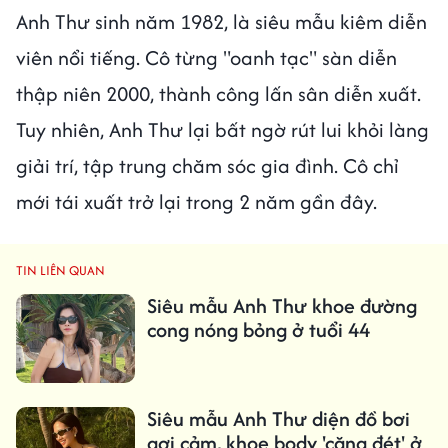
Anh Thư sinh năm 1982, là siêu mẫu kiêm diễn
viên nổi tiếng. Cô từng "oanh tạc" sàn diễn
thập niên 2000, thành công lấn sân diễn xuất.
Tuy nhiên, Anh Thư lại bất ngờ rút lui khỏi làng
giải trí, tập trung chăm sóc gia đình. Cô chỉ
mới tái xuất trở lại trong 2 năm gần đây.
TIN LIÊN QUAN
Siêu mẫu Anh Thư khoe đường
cong nóng bỏng ở tuổi 44
Siêu mẫu Anh Thư diện đồ bơi
gợi cảm, khoe body 'căng đét' ở