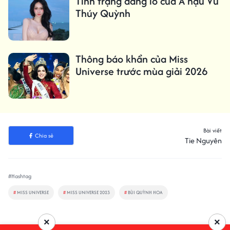
Tình trạng đáng lo của Á hậu Vũ
Thúy Quỳnh
Thông báo khẩn của Miss
Universe trước mùa giải 2026
Bài viết
Chia sẻ
Tie Nguyên
#Hashtag
#
MISS UNIVERSE
#
MISS UNIVERSE 2023
#
BÙI QUỲNH HOA
×
×