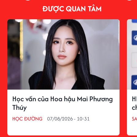
ĐƯỢC QUAN TÂM
Học vấn của Hoa hậu Mai Phương
H
Thúy
c
HỌC ĐƯỜNG
07/08/2026 - 10:31
S