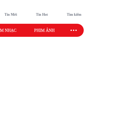
Tin Mới
Tin Hot
Tìm kiếm
M NHẠC
PHIM ẢNH
SAO SPORT