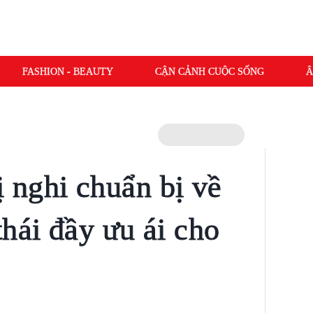
FASHION - BEAUTY
CẬN CẢNH CUỘC SỐNG
Â
nghi chuẩn bị về
hái đầy ưu ái cho