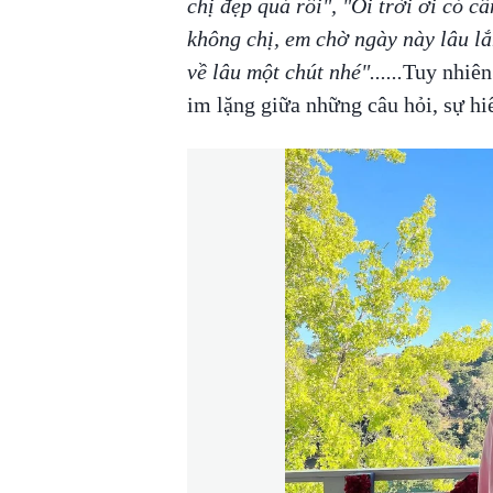
chị đẹp quá rồi", "Ối trời ơi có c
không chị, em chờ ngày này lâu lắ
về lâu một chút nhé"......
Tuy nhiên
im lặng giữa những câu hỏi, sự hi