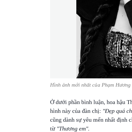
Hình ảnh mới nhất của Phạm Hương
Ở dưới phần bình luận, hoa hậu Th
hình này của đàn chị:
"Đẹp quá c
cũng dành sự yêu mến nhất định c
từ
"Thương em".