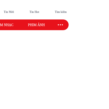
Tin Mới
Tin Hot
Tìm kiếm
M NHẠC
PHIM ẢNH
SAO SPORT