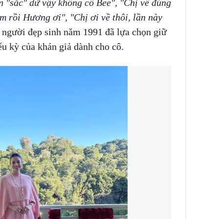
ần "sắc" dữ vậy không cô Bee", "Chị về đúng
m rồi Hương ơi", "Chị ơi về thôi, lần này
 người đẹp sinh năm 1991 đã lựa chọn giữ
ếu kỳ của khán giả dành cho cô.