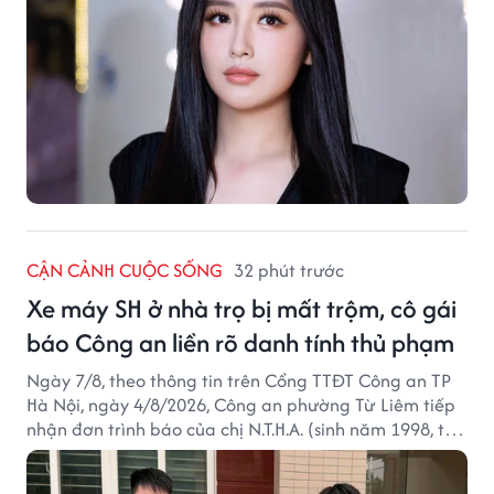
CẬN CẢNH CUỘC SỐNG
32 phút trước
Xe máy SH ở nhà trọ bị mất trộm, cô gái
báo Công an liền rõ danh tính thủ phạm
Ngày 7/8, theo thông tin trên Cổng TTĐT Công an TP
Hà Nội, ngày 4/8/2026, Công an phường Từ Liêm tiếp
nhận đơn trình báo của chị N.T.H.A. (sinh năm 1998, trú
tại phường Từ Liêm) về việc bị kẻ gian lấy trộm chiếc
xe mô tô Honda SH 125i, tại khu nhà trọ nơi đang sinh