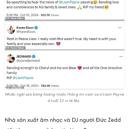
Nhiều ngôi sao bàng hoàng trước thông tin nam ca sĩ Liam Payne
ở tuổi 31 vì té lầu.
Nhà sản xuất âm nhạc và DJ người Đức Zedd