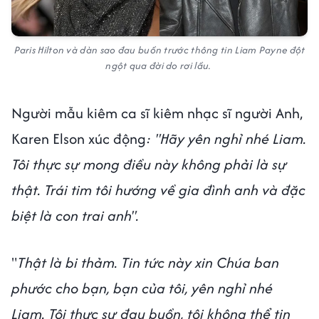
Paris Hilton và dàn sao đau buồn trước thông tin Liam Payne đột
ngột qua đời do rơi lầu.
Người mẫu kiêm ca sĩ kiêm nhạc sĩ người Anh,
Karen Elson xúc động
: "Hãy yên nghỉ nhé Liam.
Tôi thực sự mong điều này không phải là sự
thật. Trái tim tôi hướng về gia đình anh và đặc
biệt là con trai anh".
"
Thật là bi thảm. Tin tức này xin Chúa ban
phước cho bạn, bạn của tôi, yên nghỉ nhé
Liam. Tôi thực sự đau buồn, tôi không thể tin