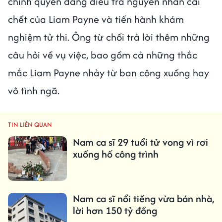
chính quyền đang điều tra nguyên nhân cái
chết của Liam Payne và tiến hành khám
nghiệm tử thi. Ông từ chối trả lời thêm những
câu hỏi về vụ việc, bao gồm cả những thắc
mắc Liam Payne nhảy từ ban công xuống hay
vô tình ngã.
TIN LIÊN QUAN
Nam ca sĩ 29 tuổi tử vong vì rơi
xuống hố công trình
Nam ca sĩ nổi tiếng vừa bán nhà,
lời hơn 150 tỷ đồng