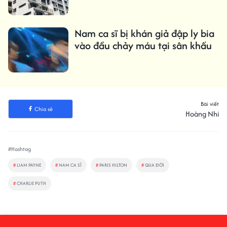
Nam ca sĩ bị khán giả đập ly bia
vào đầu chảy máu tại sân khấu
Bài viết
Chia sẻ
Hoàng Nhi
#Hashtag
#
LIAM PAYNE
#
NAM CA SĨ
#
PARIS HILTON
#
QUA ĐỜI
#
CHARLIE PUTH