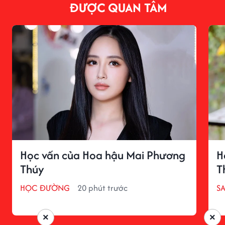
ĐƯỢC QUAN TÂM
Học vấn của Hoa hậu Mai Phương
H
Thúy
T
HỌC ĐƯỜNG
20 phút trước
S
×
×