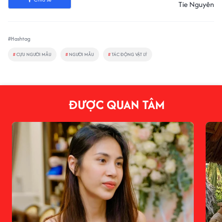
Tie Nguyên
#Hashtag
#
CỰU NGƯỜI MẪU
#
NGƯỜI MẪU
#
TÁC ĐỘNG VẬT LÝ
ĐƯỢC QUAN TÂM