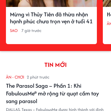
Mừng vì Thủy Tiên đã thừa nhận
H
hạnh phúc chưa trọn vẹn ở tuổi 41
Â
SAO
7 giờ trước
TIN MỚI
ĂN - CHƠI
2 phút trước
The Parasol Saga – Phần 1: Khi
FabulousMe® mở rộng từ quạt cầm tay
sang parasol
DALLAS, Texas – FabulousMe được hình thành với định