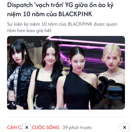
Dispatch 'vạch trần' YG giữa ồn ào kỷ
niệm 10 năm của BLACKPINK
Sự kiện kỷ niệm 10 năm của BLACKPINK được quan
tâm hơn bao giờ hết.
CẬN CẢNH CUỘC SỐNG
39 phút trước
×
×