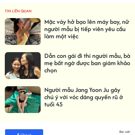
TIN LIÊN QUAN
Mặc váy hở bạo lên máy bay, nữ
người mẫu bị tiếp viên yêu cầu
làm một việc
Dẫn con gái đi thi người mẫu, bà
mẹ bất ngờ được ban giám khảo
chọn
Người mẫu Jang Yoon Ju gây
chú ý với vóc dáng quyến rũ ở
tuổi 45
Bài viết
Chia sẻ