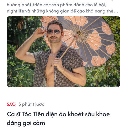
hướng phát triển các sản phẩm dành cho lễ hội,
nightlife và những không gian đề cao khả năng thể
hiện bản thân. Trong quá trình xây dựng thương hiệu,
quạt cầm tay trở thành dòng sản phẩm tạo được
thành công ban đầu, giúp FabulousMe từng bước mở
rộng mức độ hiện diện trên thị trường.
SAO
3 phút trước
Ca sĩ Tóc Tiên diện áo khoét sâu khoe
dáng gợi cảm