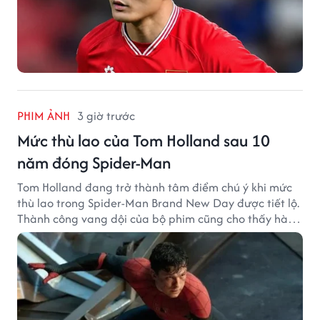
PHIM ẢNH
3 giờ trước
Mức thù lao của Tom Holland sau 10
năm đóng Spider-Man
Tom Holland đang trở thành tâm điểm chú ý khi mức
thù lao trong Spider-Man Brand New Day được tiết lộ.
Thành công vang dội của bộ phim cũng cho thấy hành
trình thăng hạng đáng chú ý của nam diễn viên sau
một thập kỷ gắn bó với vai Người Nhện.