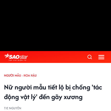
NGƯỜI MẪU - HOA HẬU
Nữ người mẫu tiết lộ bị chồng 'tác
động vật lý' đến gãy xương
TIE NGUYÊN