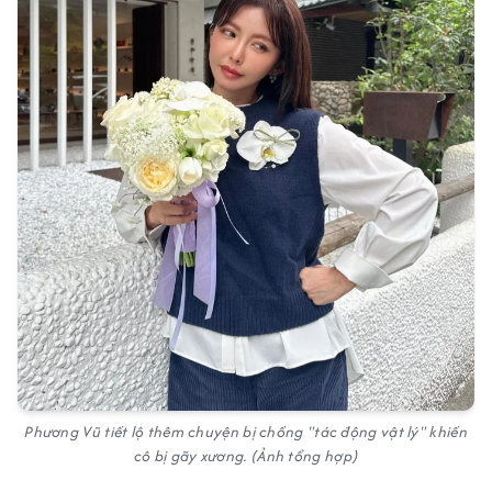
Phương Vũ tiết lộ thêm chuyện bị chồng "tác động vật lý" khiến
cô bị gãy xương. (Ảnh tổng hợp)