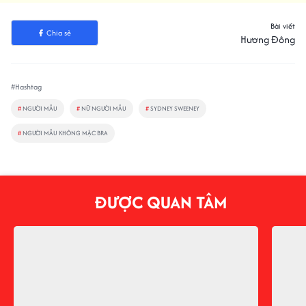
Bài viết
Chia sẻ
Hương Đông
#Hashtag
#
NGƯỜI MẪU
#
NỮ NGƯỜI MẪU
#
SYDNEY SWEENEY
#
NGƯỜI MẪU KHÔNG MẶC BRA
ĐƯỢC QUAN TÂM