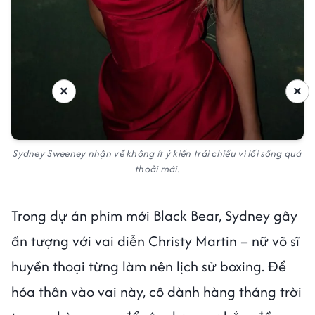
×
×
Sydney Sweeney nhận về không ít ý kiến trái chiều vì lối sống quá
thoải mái.
Trong dự án phim mới Black Bear, Sydney gây
ấn tượng với vai diễn Christy Martin – nữ võ sĩ
huyền thoại từng làm nên lịch sử boxing. Để
hóa thân vào vai này, cô dành hàng tháng trời