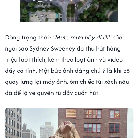
Dòng trạng thái:
"Mưa, mưa hãy đi đi"
của
ngôi sao Sydney Sweeney đã thu hút hàng
triệu lượt thích, kèm theo loạt ảnh và video
đầy cá tính. Một bức ảnh đáng chú ý là khi cô
quay lưng lại máy ảnh, ôm chiếc túi xách nâu
đã để lộ vẻ quyến rũ đầy cuốn hút.