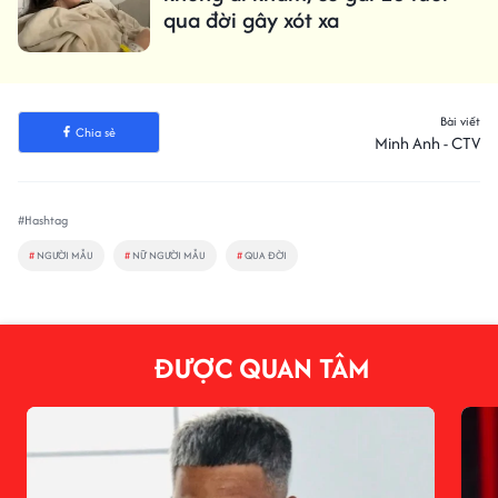
qua đời gây xót xa
Bài viết
Chia sẻ
Minh Anh - CTV
#Hashtag
#
NGƯỜI MẪU
#
NỮ NGƯỜI MẪU
#
QUA ĐỜI
ĐƯỢC QUAN TÂM