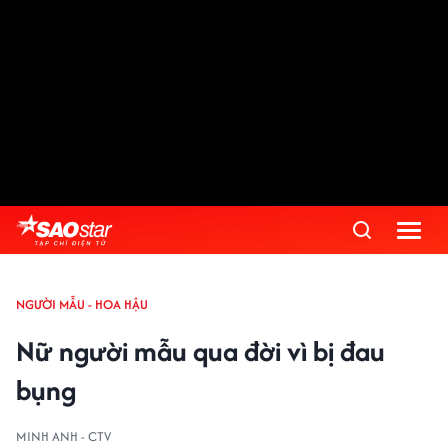
NGƯỜI MẪU - HOA HẬU
Nữ người mẫu qua đời vì bị đau
bụng
MINH ANH - CTV