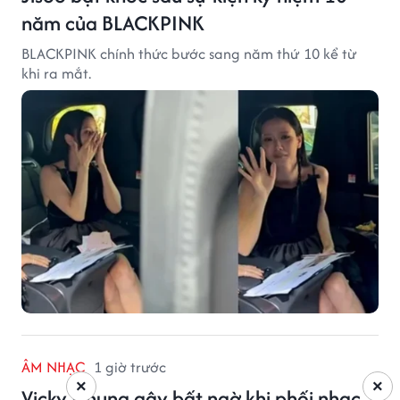
năm của BLACKPINK
BLACKPINK chính thức bước sang năm thứ 10 kể từ
khi ra mắt.
ÂM NHẠC
1 giờ trước
×
×
Vicky Nhung gây bất ngờ khi phối nhạc