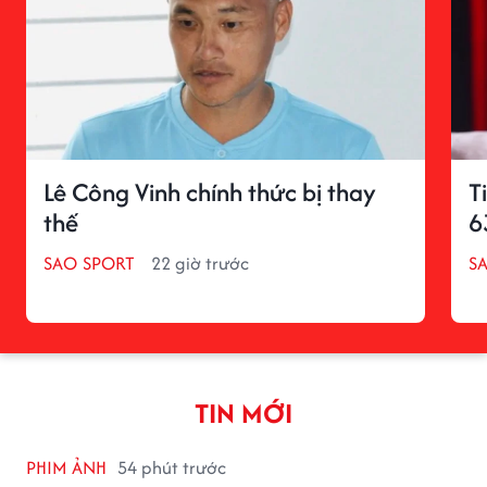
Lê Công Vinh chính thức bị thay
T
thế
6
SAO SPORT
22 giờ trước
S
TIN MỚI
PHIM ẢNH
54 phút trước