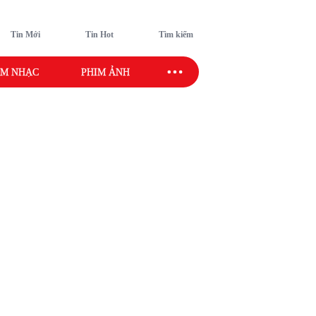
Tin Mới
Tin Hot
Tìm kiếm
M NHẠC
PHIM ẢNH
SAO SPORT