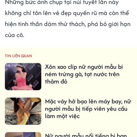
Những bức ảnh chụp tại núi tuyết lần này
không chỉ tôn lên vẻ đẹp quyến rũ mà còn thể
hiện tinh thần dám thử thách, phá bỏ giới hạn
của cô.
TIN LIÊN QUAN
Xôn xao clip nữ người mẫu bi
ném trứng gà, tạt nước trên
thảm đỏ
Mặc váy hở bạo lên máy bay, nữ
người mẫu bị tiếp viên yêu cầu
làm một việc
Nữ người mẫu nổi tiếng bị bạn