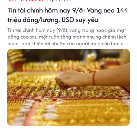
Tin tài chính hôm nay 9/8: Vàng neo 144
triệu đồng/lượng, USD suy yếu
Tin tài chính hôm nay (9/8), vàng trong nước giữ mặt
bằng cao sau một tuần tăng mạnh nhưng chênh lệch
mua - bán khiến lợi nhuận của người mua còn hạn chế,
trong khi USD chịu sức ép sau dữ liệu việc làm Mỹ gây
thất vọng.