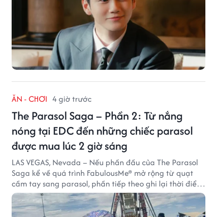
ĂN - CHƠI
4 giờ trước
The Parasol Saga – Phần 2: Từ nắng
nóng tại EDC đến những chiếc parasol
được mua lúc 2 giờ sáng
LAS VEGAS, Nevada – Nếu phần đầu của The Parasol
Saga kể về quá trình FabulousMe® mở rộng từ quạt
cầm tay sang parasol, phần tiếp theo ghi lại thời điểm
sản phẩm được thị trường đón nhận và dần vượt khỏi
công năng che nắng thông thường.