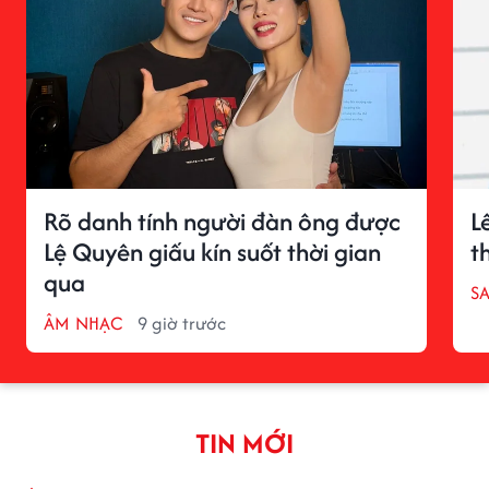
Rõ danh tính người đàn ông được
L
Lệ Quyên giấu kín suốt thời gian
t
qua
S
ÂM NHẠC
9 giờ trước
TIN MỚI