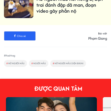
trai đánh đập dã man, đoạn
video gây phẫn nộ
Bài viết
Chia sẻ
Phạm Giang
#Hashtag
#
NỮ NGƯỜI MẪU
#
NGƯỜI MẪU
#
NỮ NGƯỜI MẪU DIỆN BIKINI
ĐƯỢC QUAN TÂM