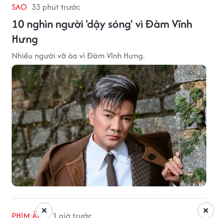
SAO
33 phút trước
10 nghìn người 'dậy sóng' vì Đàm Vĩnh
Hưng
Nhiều người vỡ òa vì Đàm Vĩnh Hưng.
×
×
PHIM ẢNH
1 giờ trước