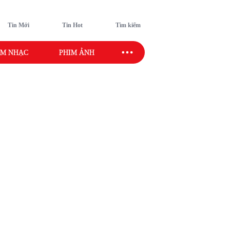
Tin Mới
Tin Hot
Tìm kiếm
M NHẠC
PHIM ẢNH
SAO SPORT