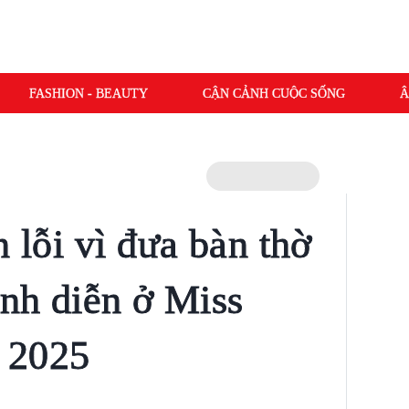
FASHION - BEAUTY
CẬN CẢNH CUỘC SỐNG
Â
n lỗi vì đưa bàn thờ
ình diễn ở Miss
 2025