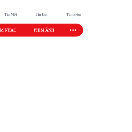
Tin Mới
Tin Hot
Tìm kiếm
M NHẠC
PHIM ẢNH
SAO SPORT