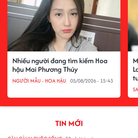
Nhiều người đang tìm kiếm Hoa
M
hậu Mai Phương Thúy
L
t
NGƯỜI MẪU - HOA HẬU
05/08/2026 - 15:43
S
TIN MỚI