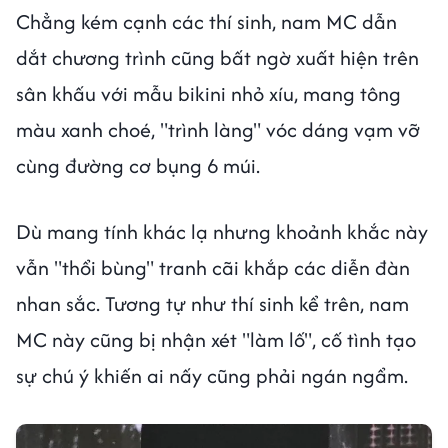
Chẳng kém cạnh các thí sinh, nam MC dẫn
dắt chương trình cũng bất ngờ xuất hiện trên
sân khấu với mẫu bikini nhỏ xíu, mang tông
màu xanh choé, "trình làng" vóc dáng vạm vỡ
cùng đường cơ bụng 6 múi.
Dù mang tính khác lạ nhưng khoảnh khắc này
vẫn "thổi bùng" tranh cãi khắp các diễn đàn
nhan sắc. Tương tự như thí sinh kể trên, nam
MC này cũng bị nhận xét "làm lố", cố tình tạo
sự chú ý khiến ai nấy cũng phải ngán ngẩm.