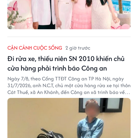
CẬN CẢNH CUỘC SỐNG
2 giờ trước
Đi rửa xe, thiếu niên SN 2010 khiến chủ
cửa hàng phải trình báo Công an
Ngày 7/8, theo Cổng TTĐT Công an TP Hà Nội, ngày
31/7/2026, anh N.C.T, chủ một cửa hàng rửa xe tại thôn
Cát Thuế, xã An Khánh, đến Công an xã trình báo về
việc bị mất trộm chiếc xe máy Honda Wave. Trong cốp
xe còn có nhiều giấy tờ cá nhân và khoảng 1,2 triệu
đồng tiền mặt.