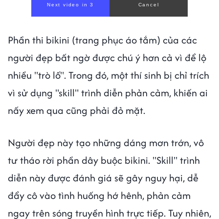
Next video in 1
Cancel
Phần thi bikini (trang phục áo tắm) của các
người đẹp bất ngờ được chú ý hơn cả vì để lộ
nhiều "trò lố". Trong đó, một thí sinh bị chỉ trích
vì sử dụng "skill" trình diễn phản cảm, khiến ai
nấy xem qua cũng phải đỏ mặt.
Người đẹp này tạo những dáng mơn trớn, vô
tư tháo rời phần dây buộc bikini. "Skill" trình
diễn này được đánh giá sẽ gây nguy hại, dễ
đẩy cô vào tình huống hớ hênh, phản cảm
ngay trên sóng truyền hình trực tiếp. Tuy nhiên,