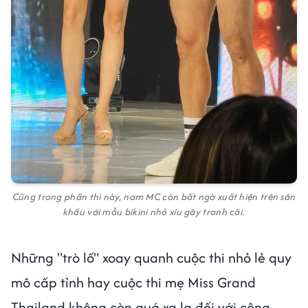
Cũng trong phần thi này, nam MC còn bất ngờ xuất hiện trên sân
khấu với mẫu bikini nhỏ xíu gây tranh cãi.
Những "trò lố" xoay quanh cuộc thi nhỏ lẻ quy
mô cấp tỉnh hay cuộc thi mẹ Miss Grand
Thailand không còn quá xa lạ đối với công