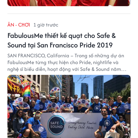
ĂN - CHƠI
1 giờ trước
FabulousMe thiết kế quạt cho Safe &
Sound tại San Francisco Pride 2019
SAN FRANCISCO, California – Trong số những dự án
FabulousMe từng thực hiện cho Pride, nightlife và
nghệ sĩ biểu diễn, hoạt động với Safe & Sound năm
2019 mang một bối cảnh khác biệt. Safe & Sound là tổ
chức phi lợi nhuận tại San Francisco hoạt động trong
lĩnh vực phòng ngừa bạo hành trẻ em, hỗ trợ gia đình
và xây dựng môi trường an toàn cho trẻ em.