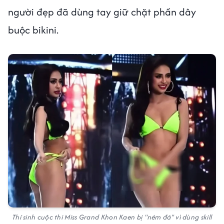
người đẹp đã dùng tay giữ chặt phần dây
buộc bikini.
Thí sinh cuộc thi Miss Grand Khon Kaen bị "ném đá" vì dùng skill