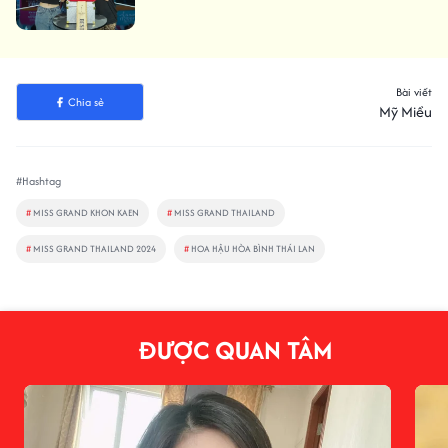
Bài viết
Chia sẻ
Mỹ Miều
#Hashtag
#
MISS GRAND KHON KAEN
#
MISS GRAND THAILAND
#
MISS GRAND THAILAND 2024
#
HOA HẬU HÒA BÌNH THÁI LAN
ĐƯỢC QUAN TÂM