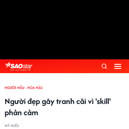
NGƯỜI MẪU - HOA HẬU
Người đẹp gây tranh cãi vì 'skill'
phản cảm
MỸ MIỀU