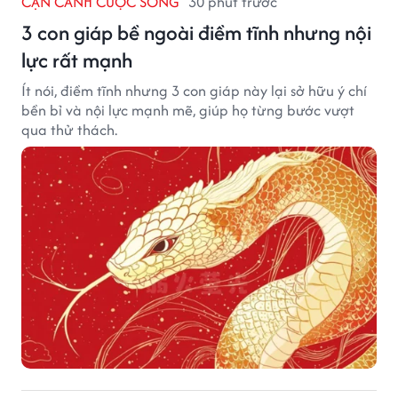
CẬN CẢNH CUỘC SỐNG
30 phút trước
3 con giáp bề ngoài điềm tĩnh nhưng nội
lực rất mạnh
Ít nói, điềm tĩnh nhưng 3 con giáp này lại sở hữu ý chí
bền bỉ và nội lực mạnh mẽ, giúp họ từng bước vượt
qua thử thách.