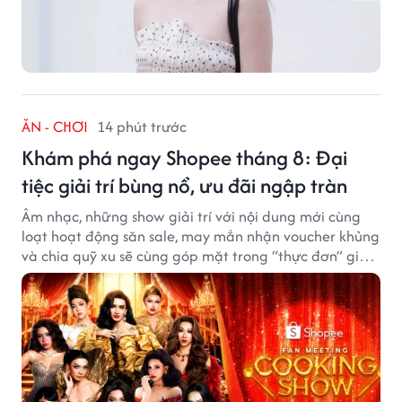
ĂN - CHƠI
14 phút trước
Khám phá ngay Shopee tháng 8: Đại
tiệc giải trí bùng nổ, ưu đãi ngập tràn
Âm nhạc, những show giải trí với nội dung mới cùng
loạt hoạt động săn sale, may mắn nhận voucher khủng
và chia quỹ xu sẽ cùng góp mặt trong “thực đơn” giải
trí cuối tuần trên Shopee, diễn ra liên tiếp vào ngày
7/8 và 8/8.