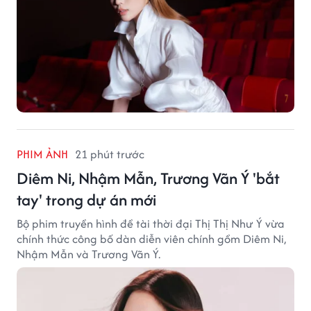
PHIM ẢNH
21 phút trước
Diêm Ni, Nhậm Mẫn, Trương Vãn Ý 'bắt
tay' trong dự án mới
Bộ phim truyền hình đề tài thời đại Thị Thị Như Ý vừa
chính thức công bố dàn diễn viên chính gồm Diêm Ni,
Nhậm Mẫn và Trương Vãn Ý.