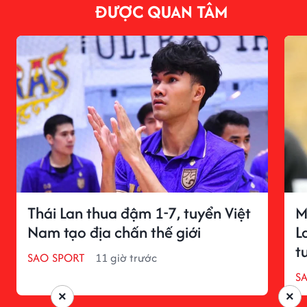
ĐƯỢC QUAN TÂM
Thái Lan thua đậm 1-7, tuyển Việt
M
Nam tạo địa chấn thế giới
L
t
SAO SPORT
11 giờ trước
S
×
×