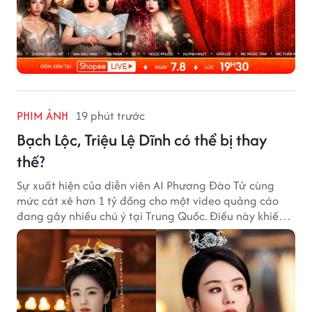
PHIM ẢNH
19 phút trước
Bạch Lộc, Triệu Lệ Dĩnh có thể bị thay
thế?
Sự xuất hiện của diễn viên AI Phương Đào Tử cùng
mức cát xê hơn 1 tỷ đồng cho một video quảng cáo
đang gây nhiều chú ý tại Trung Quốc. Điều này khiến
không ít người đặt câu hỏi liệu những ngôi sao hàng
đầu như Bạch Lộc, Triệu Lệ Dĩnh có thể bị thay thế
trong tương lai.