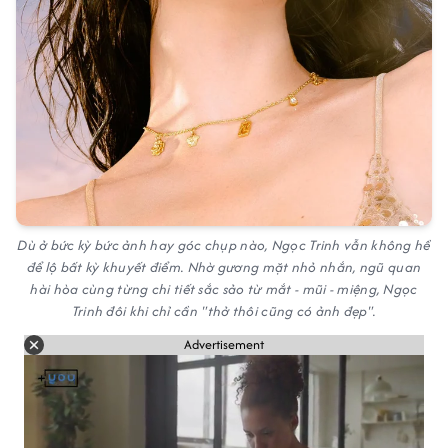
Dù ở bức kỳ bức ảnh hay góc chụp nào, Ngọc Trinh vẫn không hề
để lộ bất kỳ khuyết điểm. Nhờ gương mặt nhỏ nhắn, ngũ quan
hài hòa cùng từng chi tiết sắc sảo từ mắt - mũi - miệng, Ngọc
Trinh đôi khi chỉ cần "thở thôi cũng có ảnh đẹp".
Advertisement