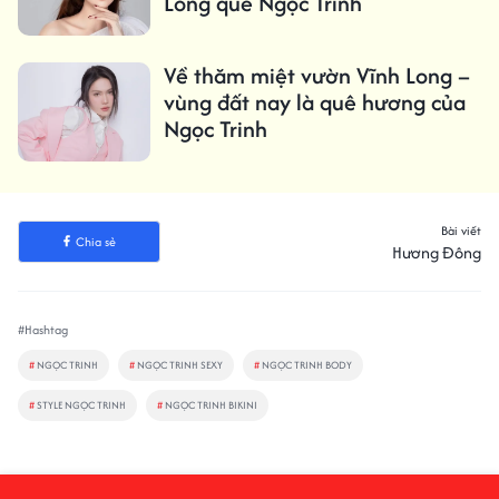
Long quê Ngọc Trinh
Về thăm miệt vườn Vĩnh Long –
vùng đất nay là quê hương của
Ngọc Trinh
Bài viết
Chia sẻ
Hương Đông
#Hashtag
#
NGỌC TRINH
#
NGỌC TRINH SEXY
#
NGỌC TRINH BODY
#
STYLE NGỌC TRINH
#
NGỌC TRINH BIKINI