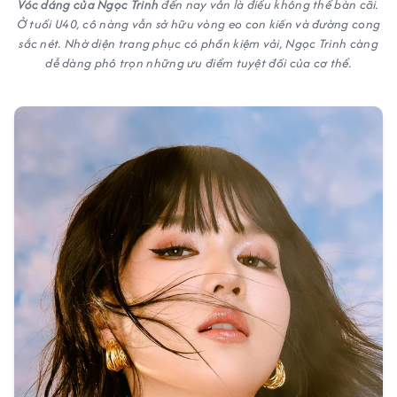
Vóc dáng của Ngọc Trinh
đến nay vẫn là điều không thể bàn cãi.
Ở tuổi U40, cô nàng vẫn sở hữu vòng eo con kiến và đường cong
sắc nét. Nhờ diện trang phục có phần kiệm vải, Ngọc Trinh càng
dễ dàng phô trọn những ưu điểm tuyệt đối của cơ thể.