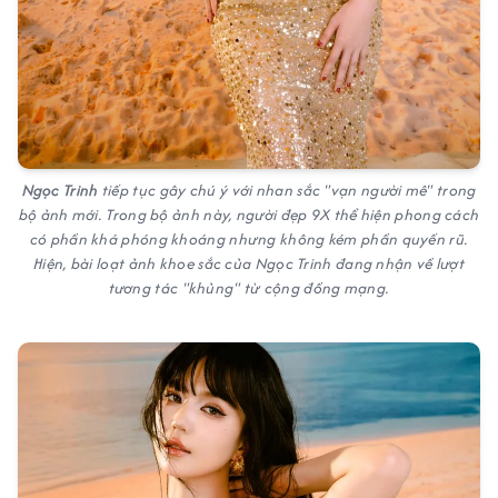
Ngọc Trinh
tiếp tục gây chú ý với nhan sắc "vạn người mê" trong
bộ ảnh mới. Trong bộ ảnh này, người đẹp 9X thể hiện phong cách
có phần khá phóng khoáng nhưng không kém phần quyến rũ.
Hiện, bài loạt ảnh khoe sắc của Ngọc Trinh đang nhận về lượt
tương tác "khủng" từ cộng đồng mạng.