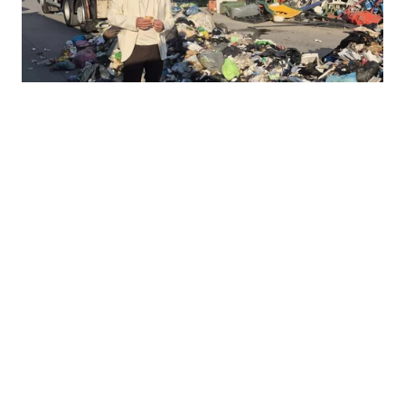
SAO
58 phút trước
Triệu Lộ Tư lộ rõ vóc dáng gầy gò sau sự
cố mất khối 'tài sản' lớn
Tình trạng hiện tại của Triệu Lộ Tư đã thu hút sự chú ý
từ phía công chúng.