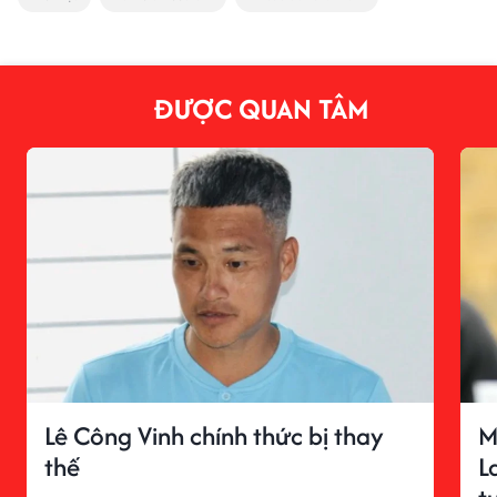
ĐƯỢC QUAN TÂM
Lê Công Vinh chính thức bị thay
M
thế
L