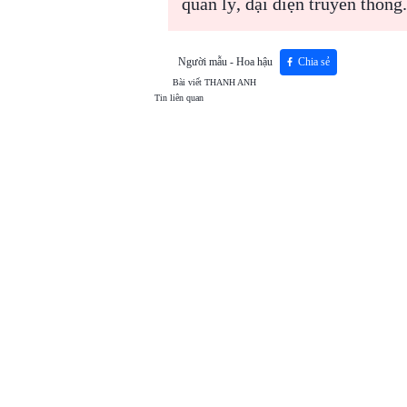
quản lý, đại diện truyền thông
Người mẫu - Hoa hậu
Chia sẻ
Bài viết
THANH ANH
Tin liên quan