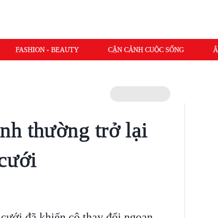
FASHION - BEAUTY
CẬN CẢNH CUỘC SỐNG
Â
h thường trở lại
cưới
cưới đã khiến cô thay đổi ngoạn