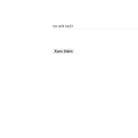
TOP
VIEW
24H
TIN MỚI NHẤT
Xem thêm