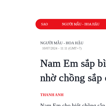
SAO
NGƯỜI MẪU - HOA HẬU
NGƯỜI MẪU - HOA HẬU
10/07/2024 - 11:11 (GMT+7)
Nam Em sắp bìn
nhờ chồng sắp 
THANH ANH
Nam Em cho biết chồng sắp 