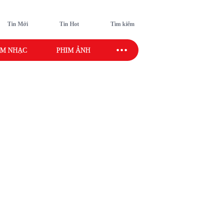
Tin Mới
Tin Hot
Tìm kiếm
M NHẠC
PHIM ẢNH
SAO SPORT