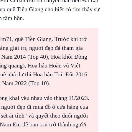
 Em và bạn trai đã chuyển hẳn đến Đà Lạt
ẹp quê Tiền Giang cho biết cô tìm thấy sự
nh tâm hồn.
1m71, quê Tiền Giang. Trước khi trở
làng giải trí, người đẹp đã tham gia
t Nam 2014 (Top 40), Hoa khôi Đồng
ng quang), Hoa hậu Hoàn vũ Việt
uê nhà dự thi Hoa hậu Trái Đất 2016
ệt Nam 2022 (Top 10).
g khai yêu nhau vào tháng 11/2023.
n người đẹp đi mua đồ ở cửa hàng của
sét ái tình" và quyết theo đuổi người
 Nam Em để bạn trai trở thành người