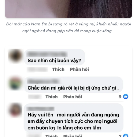
Đôi mắt của Nam Em bị sưng rõ rệt ở vùng mí, khiến nhiều người
nghi ngờ cô đang gặp vấn đề trong cuộc sống.