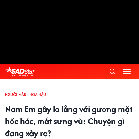
NGƯỜI MẪU - HOA HẬU
Nam Em gây lo lắng với gương mặt
hốc hác, mắt sưng vù: Chuyện gì
đang xảy ra?