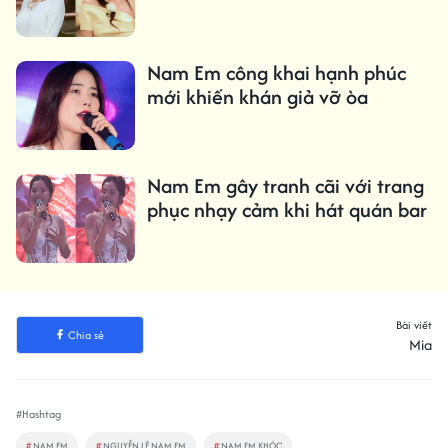
Nam Em công khai hạnh phúc
mới khiến khán giả vỡ òa
Nam Em gây tranh cãi với trang
phục nhạy cảm khi hát quán bar
Bài viết
Chia sẻ
Mia
#Hashtag
#
NAM EM
#
NGUYỄN LỆ NAM EM
#
NAM EM KHÓC