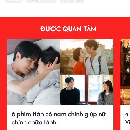
ĐƯỢC QUAN TÂM
6 phim Hàn có nam chính giúp nữ
4
chính chữa lành
V