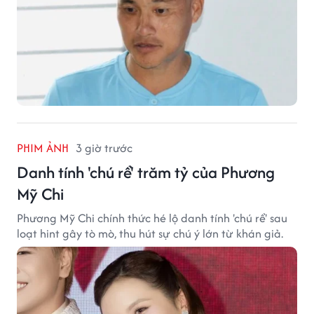
PHIM ẢNH
3 giờ trước
Danh tính 'chú rể' trăm tỷ của Phương
Mỹ Chi
Phương Mỹ Chi chính thức hé lộ danh tính 'chú rể' sau
loạt hint gây tò mò, thu hút sự chú ý lớn từ khán giả.