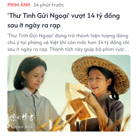
PHIM ẢNH
34 phút trước
'Thư Tình Gửi Ngoại' vượt 14 tỷ đồng
sau ít ngày ra rạp
'Thư Tình Gửi Ngoại' đang trở thành hiện tượng đáng
chú ý tại phòng vé Việt khi cán mốc hơn 14 tỷ đồng chỉ
sau ít ngày ra rạp. Thành tích này giúp bộ phim vượt
kỳ vọng ban đầu và duy trì sức hút giữa cuộc cạnh
tranh của nhiều tác phẩm lớn.