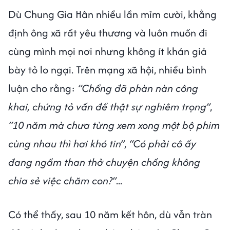
Dù Chung Gia Hân nhiều lần mỉm cười, khẳng
định ông xã rất yêu thương và luôn muốn đi
cùng mình mọi nơi nhưng không ít khán giả
bày tỏ lo ngại. Trên mạng xã hội, nhiều bình
luận cho rằng:
“Chồng đã phàn nàn công
khai, chứng tỏ vấn đề thật sự nghiêm trọng”
,
“10 năm mà chưa từng xem xong một bộ phim
cùng nhau thì hơi khó tin”
,
“Có phải cô ấy
đang ngầm than thở chuyện chồng không
chia sẻ việc chăm con?”
...
Có thể thấy, sau 10 năm kết hôn, dù vẫn tràn