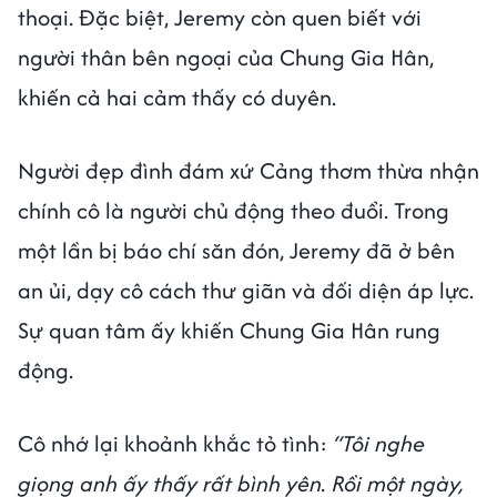
thoại. Đặc biệt, Jeremy còn quen biết với
người thân bên ngoại của Chung Gia Hân,
khiến cả hai cảm thấy có duyên.
Người đẹp đình đám xứ Cảng thơm thừa nhận
chính cô là người chủ động theo đuổi. Trong
một lần bị báo chí săn đón, Jeremy đã ở bên
an ủi, dạy cô cách thư giãn và đối diện áp lực.
Sự quan tâm ấy khiến Chung Gia Hân rung
động.
Cô nhớ lại khoảnh khắc tỏ tình:
“Tôi nghe
giọng anh ấy thấy rất bình yên. Rồi một ngày,