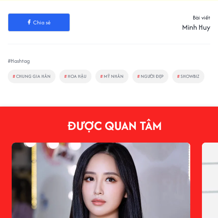
Bài viết
Chia sẻ
Minh Huy
#Hashtag
#
CHUNG GIA HÂN
#
HOA HẬU
#
MỸ NHÂN
#
NGƯỜI ĐẸP
#
SHOWBIZ
ĐƯỢC QUAN TÂM