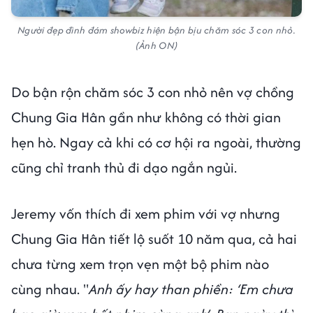
Người đẹp đình đám showbiz hiện bận bịu chăm sóc 3 con nhỏ.
(Ảnh ON)
Do bận rộn chăm sóc 3 con nhỏ nên vợ chồng
Chung Gia Hân gần như không có thời gian
hẹn hò. Ngay cả khi có cơ hội ra ngoài, thường
cũng chỉ tranh thủ đi dạo ngắn ngủi.
Jeremy vốn thích đi xem phim với vợ nhưng
Chung Gia Hân tiết lộ suốt 10 năm qua, cả hai
chưa từng xem trọn vẹn một bộ phim nào
cùng nhau. "
Anh ấy hay than phiền: ‘Em chưa