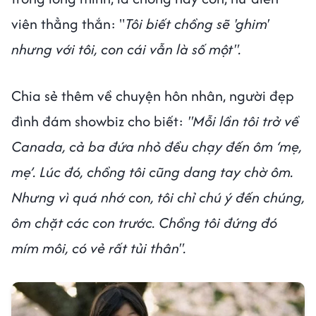
viên thẳng thắn: "
Tôi biết chồng sẽ 'ghim'
nhưng với tôi, con cái vẫn là số một".
Chia sẻ thêm về chuyện hôn nhân, người đẹp
đình đám showbiz cho biết:
"Mỗi lần tôi trở về
Canada, cả ba đứa nhỏ đều chạy đến ôm ‘mẹ,
mẹ’. Lúc đó, chồng tôi cũng dang tay chờ ôm.
Nhưng vì quá nhớ con, tôi chỉ chú ý đến chúng,
ôm chặt các con trước. Chồng tôi đứng đó
mím môi, có vẻ rất tủi thân".