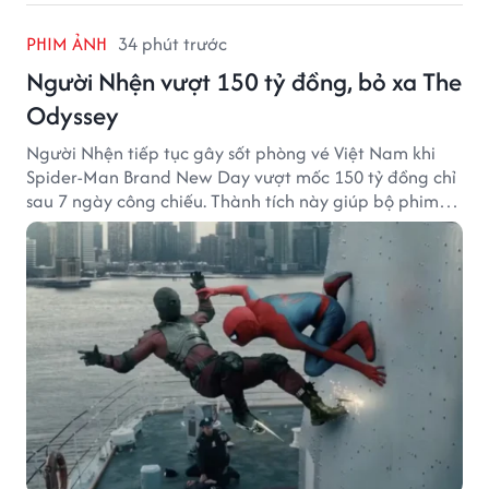
PHIM ẢNH
34 phút trước
Người Nhện vượt 150 tỷ đồng, bỏ xa The
Odyssey
Người Nhện tiếp tục gây sốt phòng vé Việt Nam khi
Spider-Man Brand New Day vượt mốc 150 tỷ đồng chỉ
sau 7 ngày công chiếu. Thành tích này giúp bộ phim
của Tom Holland tạo khoảng cách đáng kể với The
Odyssey trên đường đua doanh thu.