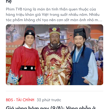
hệ
Phim TVB từng là món ăn tinh thần quen thuộc của
hàng triệu khán giả Việt trong suốt nhiều năm. Nhiều
tác phẩm không chỉ tạo nên cơn sốt màn ảnh nhỏ mà
còn trở thành ký ức khó quên của cả một thế hệ.
BĐS - TÀI CHÍNH
32 phút trước
Giá vàng hôm nay (9/8): Vàng nhẫn ở