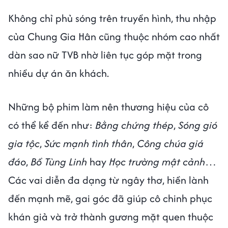
Không chỉ phủ sóng trên truyền hình, thu nhập
của Chung Gia Hân cũng thuộc nhóm cao nhất
dàn sao nữ TVB nhờ liên tục góp mặt trong
nhiều dự án ăn khách.
Những bộ phim làm nên thương hiệu của cô
có thể kể đến như:
Bằng chứng thép
,
Sóng gió
gia tộc
,
Sức mạnh tình thân
,
Công chúa giá
đáo
,
Bồ Tùng Linh
hay
Học trường mật cảnh
…
Các vai diễn đa dạng từ ngây thơ, hiền lành
đến mạnh mẽ, gai góc đã giúp cô chinh phục
khán giả và trở thành gương mặt quen thuộc