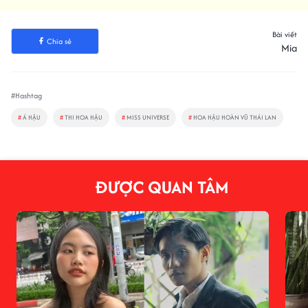
Bài viết
Chia sẻ
Mia
#Hashtag
#
Á HẬU
#
THI HOA HẬU
#
MISS UNIVERSE
#
HOA HẬU HOÀN VŨ THÁI LAN
ĐƯỢC QUAN TÂM