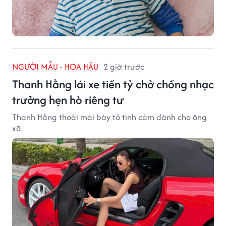
NGƯỜI MẪU - HOA HẬU
2 giờ trước
Thanh Hằng lái xe tiền tỷ chở chồng nhạc
trưởng hẹn hò riêng tư
Thanh Hằng thoải mái bày tỏ tình cảm dành cho ông
xã.