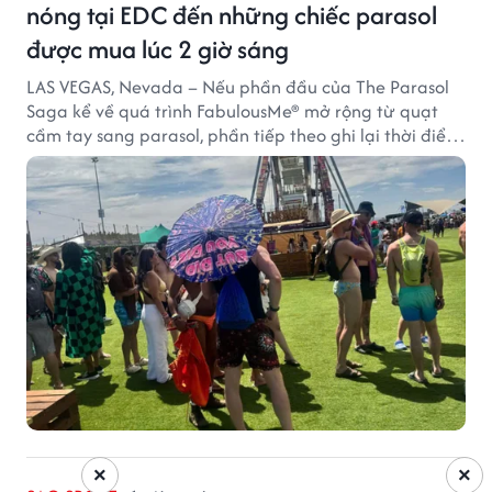
nóng tại EDC đến những chiếc parasol
được mua lúc 2 giờ sáng
LAS VEGAS, Nevada – Nếu phần đầu của The Parasol
Saga kể về quá trình FabulousMe® mở rộng từ quạt
cầm tay sang parasol, phần tiếp theo ghi lại thời điểm
sản phẩm được thị trường đón nhận và dần vượt khỏi
công năng che nắng thông thường.
×
×