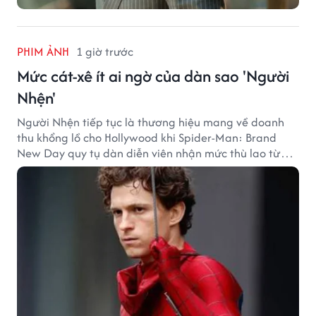
PHIM ẢNH
1 giờ trước
Mức cát-xê ít ai ngờ của dàn sao 'Người
Nhện'
Người Nhện tiếp tục là thương hiệu mang về doanh
thu khổng lồ cho Hollywood khi Spider-Man: Brand
New Day quy tụ dàn diễn viên nhận mức thù lao từ
hàng chục đến hàng trăm tỷ đồng. Thành công phòng
vé của bộ phim cũng giúp nhiều ngôi sao sở hữu khoản
thu nhập đáng mơ ước.