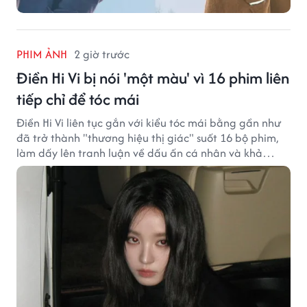
PHIM ẢNH
2 giờ trước
Điền Hi Vi bị nói 'một màu' vì 16 phim liên
tiếp chỉ để tóc mái
Điền Hi Vi liên tục gắn với kiểu tóc mái bằng gần như
đã trở thành "thương hiệu thị giác" suốt 16 bộ phim,
làm dấy lên tranh luận về dấu ấn cá nhân và khả
năng biến hóa trên màn ảnh.