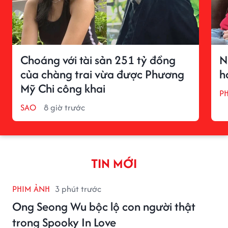
Choáng với tài sản 251 tỷ đồng
N
của chàng trai vừa được Phương
h
Mỹ Chi công khai
P
SAO
8 giờ trước
TIN MỚI
PHIM ẢNH
3 phút trước
Ong Seong Wu bộc lộ con người thật
trong Spooky In Love