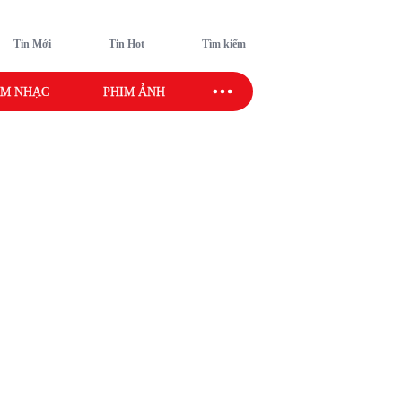
Tin Mới
Tin Hot
Tìm kiếm
M NHẠC
PHIM ẢNH
SAO SPORT