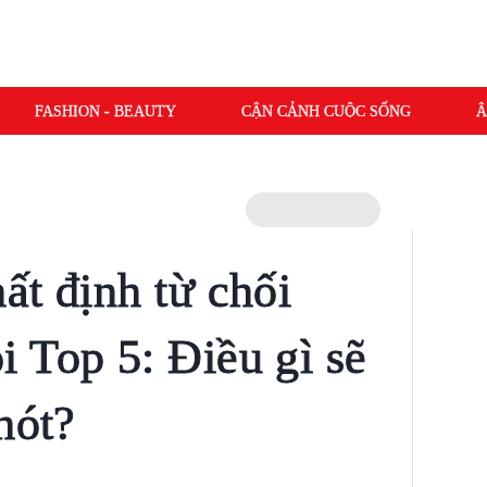
FASHION - BEAUTY
CẬN CẢNH CUỘC SỐNG
Â
ất định từ chối
 Top 5: Điều gì sẽ
hót?