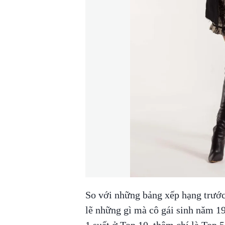
So với những bảng xếp hạng trước
lẽ những gì mà cô gái sinh năm 19
1 suất ở Top 10, thậm chí là Top