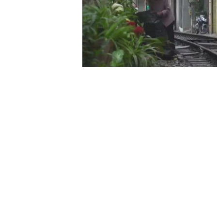
00:00
/
00:59
VIETNAM HLS