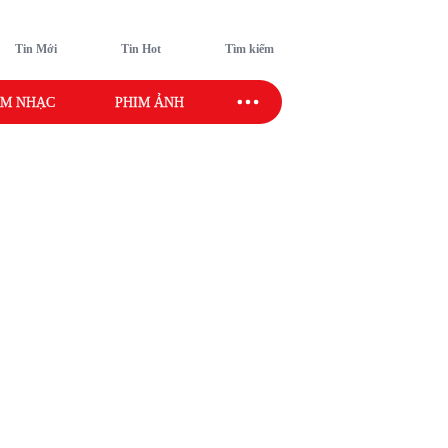
Tin Mới
Tin Hot
Tìm kiếm
M NHẠC
PHIM ẢNH
SAO SPORT