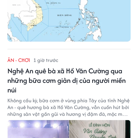
ĂN - CHƠI
1 giờ trước
Nghệ An quê bà xã Hồ Văn Cường qua
những bữa cơm giản dị của người miền
núi
Không cầu kỳ, bữa cơm ở vùng phía Tây của tỉnh Nghệ
An - quê hương bà xã Hồ Văn Cường, vẫn cuốn hút bởi
những sản vật gần gũi và hương vị đậm đà, mộc mạc
của núi rừng.