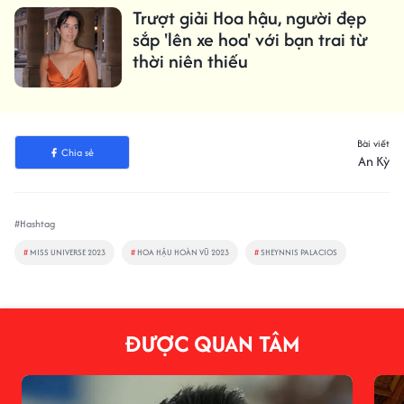
Trượt giải Hoa hậu, người đẹp
sắp 'lên xe hoa' với bạn trai từ
thời niên thiếu
Bài viết
Chia sẻ
An Kỳ
#Hashtag
#
MISS UNIVERSE 2023
#
HOA HẬU HOÀN VŨ 2023
#
SHEYNNIS PALACIOS
ĐƯỢC QUAN TÂM