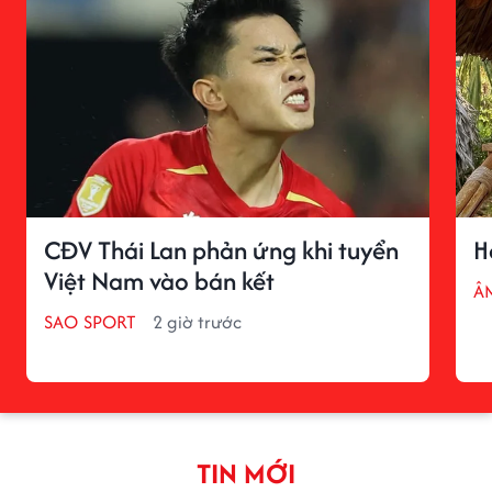
CĐV Thái Lan phản ứng khi tuyển
H
Việt Nam vào bán kết
Â
SAO SPORT
2 giờ trước
TIN MỚI