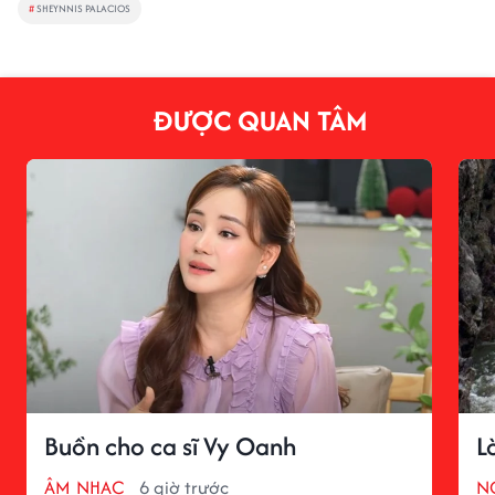
#
SHEYNNIS PALACIOS
ĐƯỢC QUAN TÂM
Buồn cho ca sĩ Vy Oanh
L
ÂM NHẠC
6 giờ trước
N