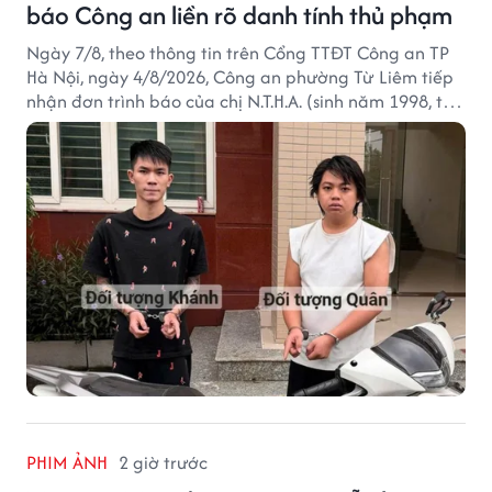
báo Công an liền rõ danh tính thủ phạm
Ngày 7/8, theo thông tin trên Cổng TTĐT Công an TP
Hà Nội, ngày 4/8/2026, Công an phường Từ Liêm tiếp
nhận đơn trình báo của chị N.T.H.A. (sinh năm 1998, trú
tại phường Từ Liêm) về việc bị kẻ gian lấy trộm chiếc
xe mô tô Honda SH 125i, tại khu nhà trọ nơi đang sinh
sống.
PHIM ẢNH
2 giờ trước