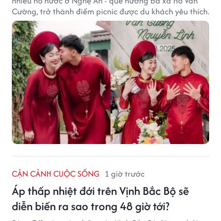
nhiều hồ nước ở Nghệ An - quê hương bà xã Hồ Văn
Cường, trở thành điểm picnic được du khách yêu thích.
CẬN CẢNH CUỘC SỐNG
1 giờ trước
Áp thấp nhiệt đới trên Vịnh Bắc Bộ sẽ
diễn biến ra sao trong 48 giờ tới?