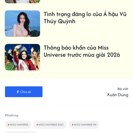
Tình trạng đáng lo của Á hậu Vũ
Thúy Quỳnh
Thông báo khẩn của Miss
Universe trước mùa giải 2026
Bài viết
Chia sẻ
Xuân Dung
#Hashtag
#
MISS UNIVERSE
#
MISS UNIVERSE 2023
#
MISS UNIVERSE VN