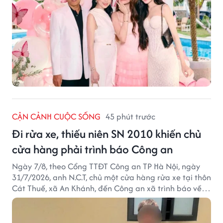
CẬN CẢNH CUỘC SỐNG
45 phút trước
Đi rửa xe, thiếu niên SN 2010 khiến chủ
cửa hàng phải trình báo Công an
Ngày 7/8, theo Cổng TTĐT Công an TP Hà Nội, ngày
31/7/2026, anh N.C.T, chủ một cửa hàng rửa xe tại thôn
Cát Thuế, xã An Khánh, đến Công an xã trình báo về
việc bị mất trộm chiếc xe máy Honda Wave. Trong cốp
xe còn có nhiều giấy tờ cá nhân và khoảng 1,2 triệu
đồng tiền mặt.