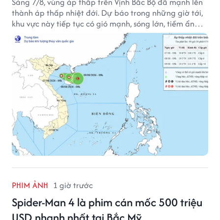
Sáng 7/8, vùng áp thấp trên Vịnh Bắc Bộ đã mạnh lên
thành áp thấp nhiệt đới. Dự báo trong những giờ tới,
khu vực này tiếp tục có gió mạnh, sóng lớn, tiềm ẩn
nhiều nguy cơ đối với hoạt động của tàu thuyền trên
biển.
PHIM ẢNH
1 giờ trước
Spider-Man 4 là phim cán mốc 500 triệu
USD nhanh nhất tại Bắc Mỹ