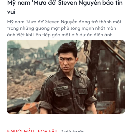
Mỹ nam 'Mưa đỏ' Steven Nguyễn báo tin
vui
Mỹ nam 'Mưa đỏ' Steven Nguyễn đang trở thành một
trong những gương mặt phủ sóng mạnh nhất màn
ảnh Việt khi liên tiếp góp mặt ở 5 dự án điện ảnh.
NGƯỜI MẪU - HOA HẬU
2 giờ trước