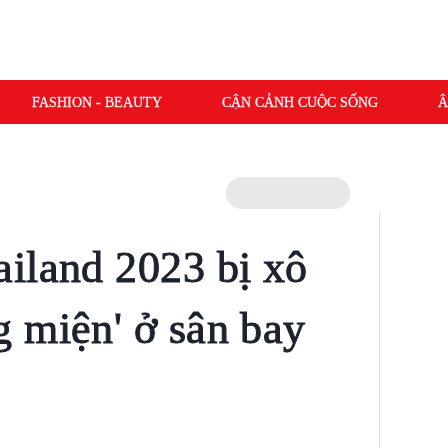
FASHION - BEAUTY
CẬN CẢNH CUỘC SỐNG
Â
iland 2023 bị xô
 miện' ở sân bay