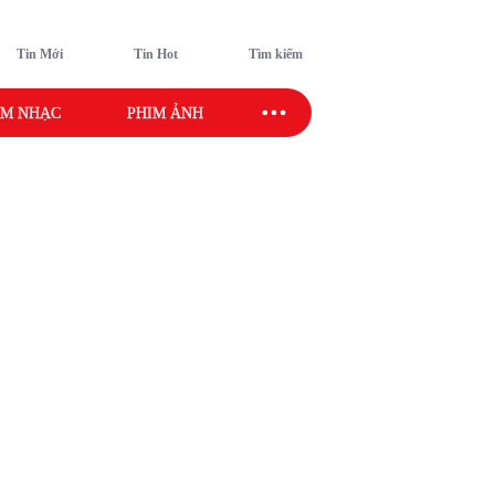
Tin Mới
Tin Hot
Tìm kiếm
M NHẠC
PHIM ẢNH
SAO SPORT