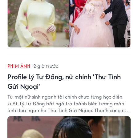
PHIM ẢNH
2 giờ trước
Profile Lý Tư Đồng, nữ chính 'Thư Tình
Gửi Ngoại'
Từ một nữ sinh ngành tài chính chưa từng học diễn
xuất, Lý Tư Đồng bất ngờ trở thành hiện tượng màn
ảnh Hoa ngữ nhờ Thư Tình Gửi Ngoại. Thành công của
bộ phim doanh thu hơn 8.100 tỷ đồng đã mở ra bước
ngoặt lớn trong cuộc đời cô gái sinh năm 2004.