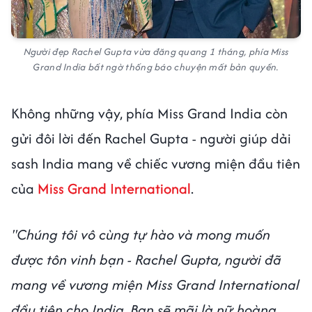
Người đẹp Rachel Gupta vừa đăng quang 1 tháng, phía Miss
Grand India bất ngờ thống báo chuyện mất bản quyền.
Không những vậy, phía Miss Grand India còn
gửi đôi lời đến Rachel Gupta - người giúp dải
sash India mang về chiếc vương miện đầu tiên
của
Miss Grand International
.
"Chúng tôi vô cùng tự hào và mong muốn
được tôn vinh bạn - Rachel Gupta, người đã
mang về vương miện Miss Grand International
đầu tiên cho India. Bạn sẽ mãi là nữ hoàng