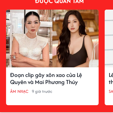
ĐƯỢC QUAN TÂM
Đoạn clip gây xôn xao của Lệ
L
Quyên và Mai Phương Thúy
t
ÂM NHẠC
9 giờ trước
S