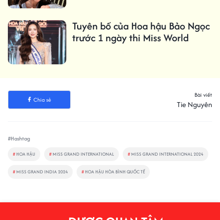
Tuyên bố của Hoa hậu Bảo Ngọc
trước 1 ngày thi Miss World
Bài viết
Chia sẻ
Tie Nguyên
#Hashtag
#
HOA HẬU
#
MISS GRAND INTERNATIONAL
#
MISS GRAND INTERNATIONAL 2024
#
MISS GRAND INDIA 2024
#
HOA HẬU HÒA BÌNH QUỐC TẾ