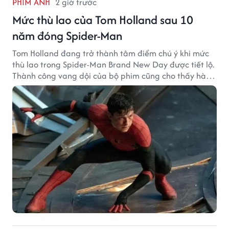
PHIM ẢNH
2 giờ trước
Mức thù lao của Tom Holland sau 10
năm đóng Spider-Man
Tom Holland đang trở thành tâm điểm chú ý khi mức
thù lao trong Spider-Man Brand New Day được tiết lộ.
Thành công vang dội của bộ phim cũng cho thấy hành
trình thăng hạng đáng chú ý của nam diễn viên sau
một thập kỷ gắn bó với vai Người Nhện.