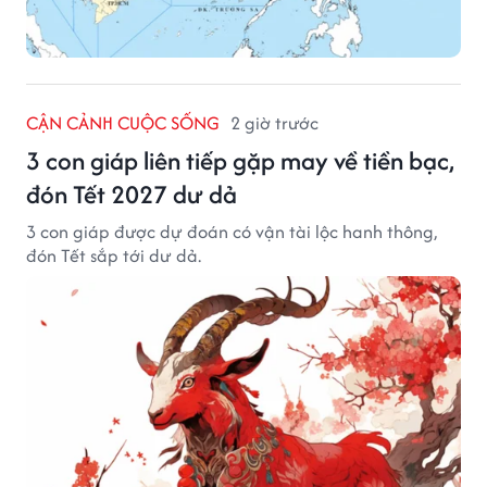
CẬN CẢNH CUỘC SỐNG
2 giờ trước
3 con giáp liên tiếp gặp may về tiền bạc,
đón Tết 2027 dư dả
3 con giáp được dự đoán có vận tài lộc hanh thông,
đón Tết sắp tới dư dả.