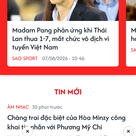
Madam Pang phản ứng khi Thái
M
Lan thua 1-7, mất chức vô địch vì
h
tuyển Việt Nam
S
SAO SPORT
07/08/2026 - 10:46
TIN MỚI
ÂM NHẠC
30 phút trước
Chàng trai đặc biệt của Hòa Minzy công
khai tin nhắn với Phương Mỹ Chi
×
×