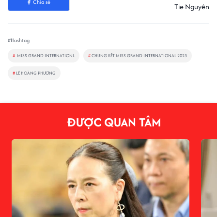
Chia sẻ
Tie Nguyên
#Hashtag
#
MISS GRAND INTERNATIONL
#
CHUNG KẾT MISS GRAND INTERNATIONAL 2023
#
LÊ HOÀNG PHƯƠNG
ĐƯỢC QUAN TÂM