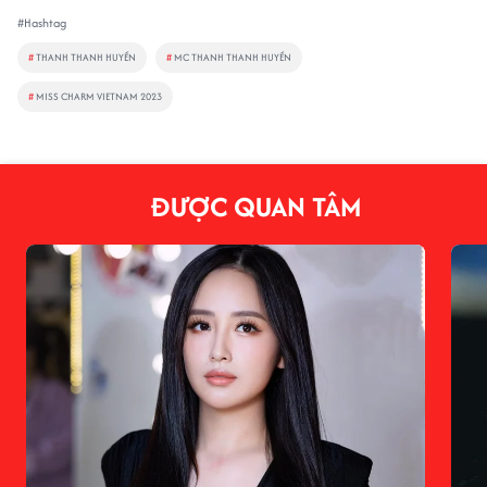
#Hashtag
#
THANH THANH HUYỀN
#
MC THANH THANH HUYỀN
#
MISS CHARM VIETNAM 2023
ĐƯỢC QUAN TÂM