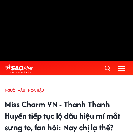
NGƯỜI MẪU - HOA HẬU
Miss Charm VN - Thanh Thanh
Huyền tiếp tục lộ dấu hiệu mí mắt
sưng to, fan hỏi: Nay chị lạ thế?