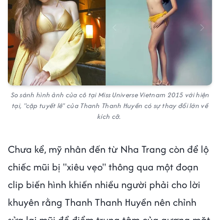
So sánh hình ảnh của cô tại Miss Universe Vietnam 2015 với hiện
tại, "cặp tuyết lê" của Thanh Thanh Huyền có sự thay đổi lớn về
kích cỡ.
Chưa kể, mỹ nhân đến từ Nha Trang còn để lộ
chiếc mũi bị "xiêu vẹo" thông qua một đoạn
clip biến hình khiến nhiều người phải cho lời
khuyên rằng Thanh Thanh Huyền nên chỉnh
sửa lại mũi để điểm trung tâm của gương mặt