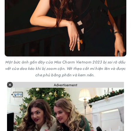
Một bức ảnh gần đây của Miss Charm Vietnam 2023 bị soi rõ dấu
vết của dao kéo khi bị zoom cận. Vết thẹo cắt mí hiện lên và được
che phủ bằng phấn và kem nền.
Advertisement