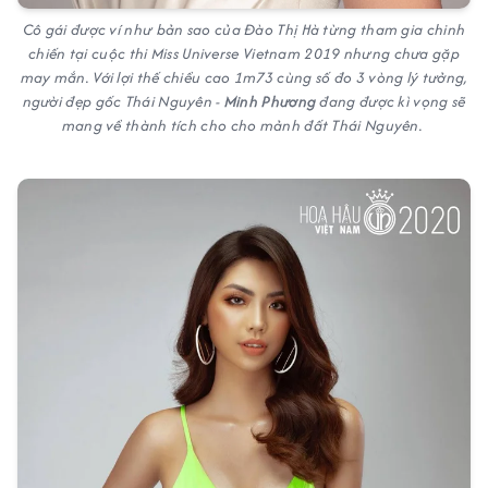
Cô gái được ví như bản sao của Đào Thị Hà từng tham gia chinh
chiến tại cuộc thi
Miss Universe Vietnam 2019
nhưng chưa gặp
may mắn. Với lợi thế chiều cao 1m73 cùng số đo 3 vòng lý tưởng,
người đẹp gốc Thái Nguyên -
Minh Phương
đang được kì vọng sẽ
mang về thành tích cho cho mảnh đất Thái Nguyên.