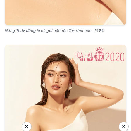
Nông Thúy Hằng
là cô gái dân tộc Tày sinh năm 1999.
×
×