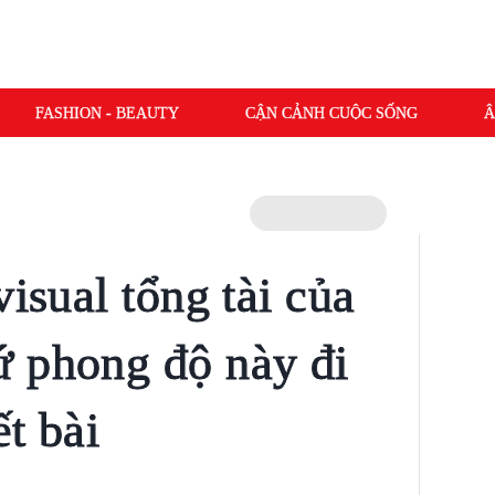
FASHION - BEAUTY
CẬN CẢNH CUỘC SỐNG
Â
visual tổng tài của
 phong độ này đi
ết bài