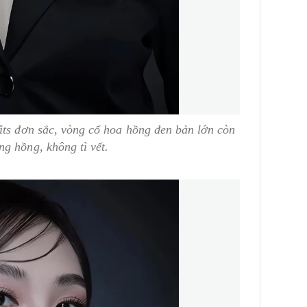
its đơn sắc, vòng cổ hoa hồng đen bản lớn còn
ng hồng, không tì vết.