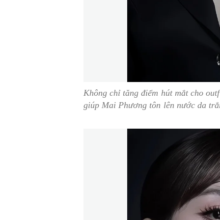
Không chỉ tăng điểm hút mắt cho outf
giúp Mai Phương tôn lên nước da trắ