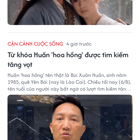
CẬN CẢNH CUỘC SỐNG
4 giờ trước
Từ khóa Huấn 'hoa hồng' được tìm kiếm
tăng vọt
Huấn 'hoa hồng' tên thật là Bùi Xuân Huấn, sinh năm
1985, quê Yên Bái (nay là Lào Cai). Chiều tối nay (6/8),
tên tuổi của người này bất ngờ có lượt tìm kiếm tăng
vọt.