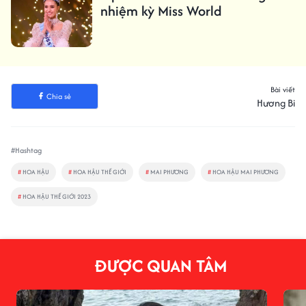
nhiệm kỳ Miss World
Bài viết
Chia sẻ
Hương Bi
#Hashtag
#
HOA HẬU
#
HOA HẬU THẾ GIỚI
#
MAI PHƯƠNG
#
HOA HẬU MAI PHƯƠNG
#
HOA HẬU THẾ GIỚI 2023
ĐƯỢC QUAN TÂM