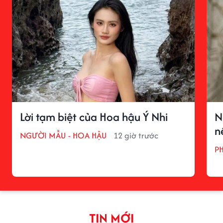
Lời tạm biệt của Hoa hậu Ý Nhi
N
n
NGƯỜI MẪU - HOA HẬU
12 giờ trước
P
TIN MỚI