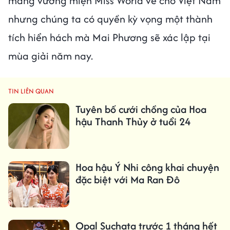
mang vương miện Miss World về cho Việt Nam
nhưng chúng ta có quyền kỳ vọng một thành
tích hiển hách mà Mai Phương sẽ xác lập tại
mùa giải năm nay.
TIN LIÊN QUAN
Tuyên bố cưới chồng của Hoa
hậu Thanh Thủy ở tuổi 24
Hoa hậu Ý Nhi công khai chuyện
đặc biệt với Ma Ran Đô
Opal Suchata trước 1 tháng hết