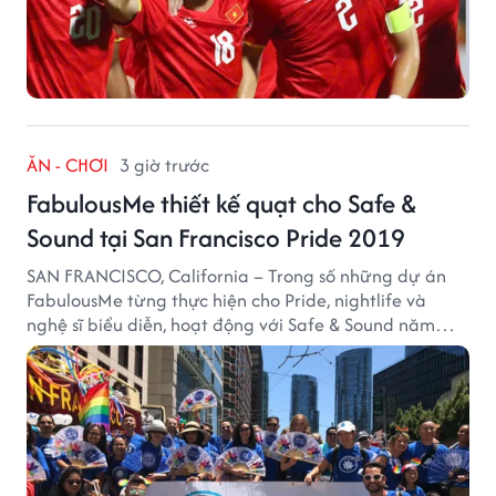
ĂN - CHƠI
3 giờ trước
FabulousMe thiết kế quạt cho Safe &
Sound tại San Francisco Pride 2019
SAN FRANCISCO, California – Trong số những dự án
FabulousMe từng thực hiện cho Pride, nightlife và
nghệ sĩ biểu diễn, hoạt động với Safe & Sound năm
2019 mang một bối cảnh khác biệt. Safe & Sound là tổ
chức phi lợi nhuận tại San Francisco hoạt động trong
lĩnh vực phòng ngừa bạo hành trẻ em, hỗ trợ gia đình
và xây dựng môi trường an toàn cho trẻ em.