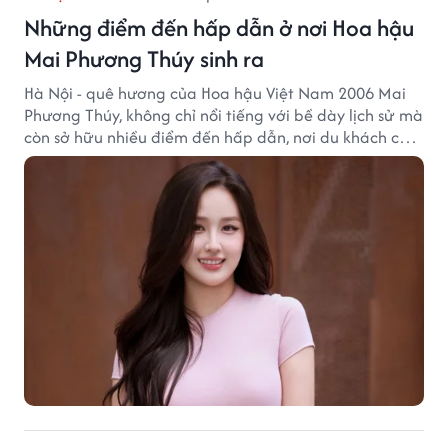
Những điểm đến hấp dẫn ở nơi Hoa hậu
Mai Phương Thúy sinh ra
Hà Nội - quê hương của Hoa hậu Việt Nam 2006 Mai
Phương Thúy, không chỉ nổi tiếng với bề dày lịch sử mà
còn sở hữu nhiều điểm đến hấp dẫn, nơi du khách có
thể cảm nhận trọn vẹn vẻ đẹp cổ kính xen lẫn nhịp
sống hiện đại của Thủ đô.