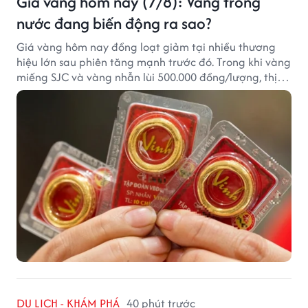
Giá vàng hôm nay (7/8): Vàng trong
nước đang biến động ra sao?
Giá vàng hôm nay đồng loạt giảm tại nhiều thương
hiệu lớn sau phiên tăng mạnh trước đó. Trong khi vàng
miếng SJC và vàng nhẫn lùi 500.000 đồng/lượng, thị
trường vẫn duy trì mặt bằng giá cao, với sự chênh
lệch đáng kể giữa các doanh nghiệp.
DU LỊCH - KHÁM PHÁ
40 phút trước