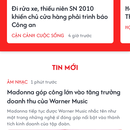
Đi rửa xe, thiếu niên SN 2010
H
khiến chủ cửa hàng phải trình báo
T
Công an
H
CẬN CẢNH CUỘC SỐNG
4 giờ trước
TIN MỚI
ÂM NHẠC
1 phút trước
Madonna góp công lớn vào tăng trưởng
doanh thu của Warner Music
Madonna tiếp tục được Warner Music nhắc tên như
một trong những nghệ sĩ đóng góp nổi bật vào thành
tích kinh doanh của tập đoàn.