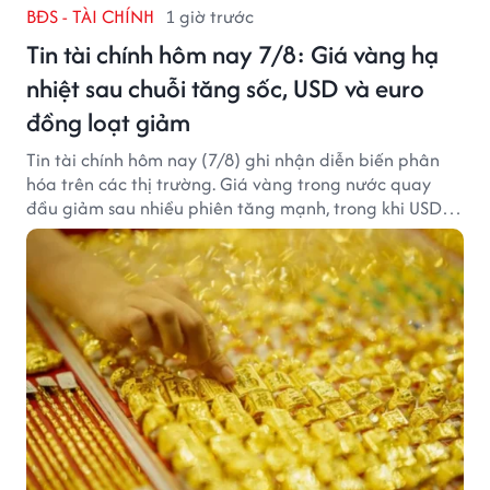
BĐS - TÀI CHÍNH
1 giờ trước
Tin tài chính hôm nay 7/8: Giá vàng hạ
nhiệt sau chuỗi tăng sốc, USD và euro
đồng loạt giảm
Tin tài chính hôm nay (7/8) ghi nhận diễn biến phân
hóa trên các thị trường. Giá vàng trong nước quay
đầu giảm sau nhiều phiên tăng mạnh, trong khi USD
tại ngân hàng tiếp tục suy yếu dù tỷ giá trung tâm lập
đỉnh mới.