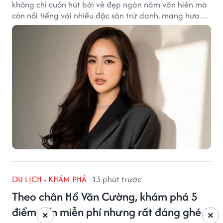
không chỉ cuốn hút bởi vẻ đẹp ngàn năm văn hiến mà
còn nổi tiếng với nhiều đặc sản trứ danh, mang hương
vị tinh tế và đậm đà bản sắc đất kinh kỳ.
DU LỊCH - KHÁM PHÁ
13 phút trước
Theo chân Hồ Văn Cường, khám phá 5
điểm đến miễn phí nhưng rất đáng ghé ở
×
×