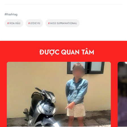
#Hashtag
#
HOA HẬU
#
LYDIE VU
#
MISS SUPRANATIONAL
ĐƯỢC QUAN TÂM