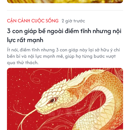
CẬN CẢNH CUỘC SỐNG
2 giờ trước
3 con giáp bề ngoài điềm tĩnh nhưng nội
lực rất mạnh
Ít nói, điềm tĩnh nhưng 3 con giáp này lại sở hữu ý chí
bền bỉ và nội lực mạnh mẽ, giúp họ từng bước vượt
qua thử thách.