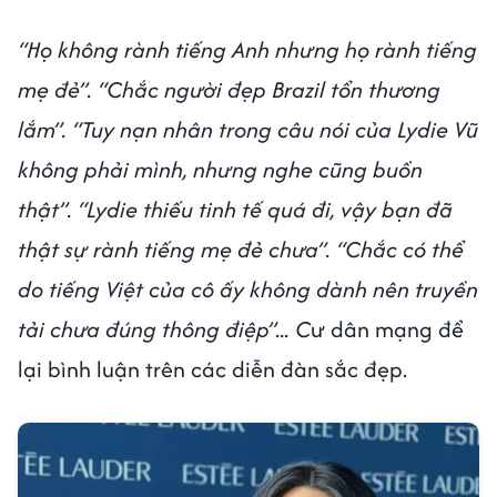
“Họ không rành tiếng Anh nhưng họ rành tiếng
mẹ đẻ”. “Chắc người đẹp Brazil tổn thương
lắm”. “Tuy nạn nhân trong câu nói của Lydie Vũ
không phải mình, nhưng nghe cũng buồn
thật”. “Lydie thiếu tinh tế quá đi, vậy bạn đã
thật sự rành tiếng mẹ đẻ chưa”. “Chắc có thể
do tiếng Việt của cô ấy không dành nên truyền
tải chưa đúng thông điệp”... C
ư dân mạng để
lại bình luận trên các diễn đàn sắc đẹp.