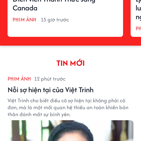
Canada
l
n
PHIM ẢNH
15 giờ trước
P
TIN MỚI
PHIM ẢNH
12 phút trước
Nỗi sợ hiện tại của Việt Trinh
Việt Trinh cho biết điều cô sợ hiện tại không phải cô
đơn, mà là một mối quan hệ thiếu an toàn khiến bản
thân đánh mất sự bình yên.