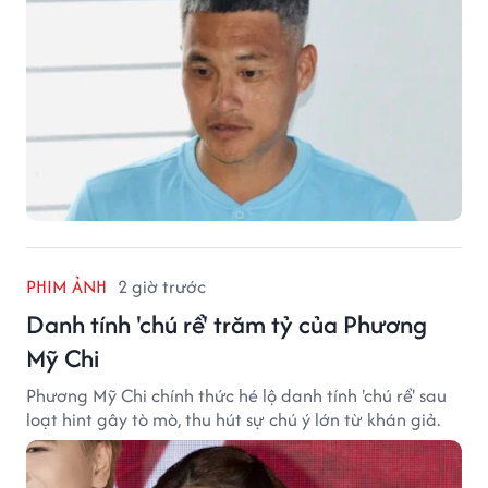
PHIM ẢNH
2 giờ trước
Danh tính 'chú rể' trăm tỷ của Phương
Mỹ Chi
Phương Mỹ Chi chính thức hé lộ danh tính 'chú rể' sau
loạt hint gây tò mò, thu hút sự chú ý lớn từ khán giả.