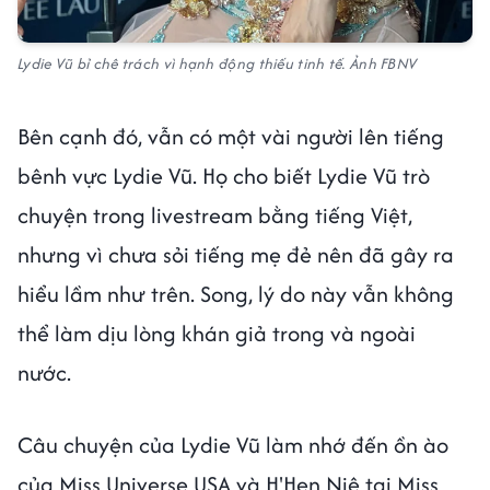
Lydie Vũ bỉ chê trách vì hạnh động thiếu tinh tế. Ảnh FBNV
Bên cạnh đó, vẫn có một vài người lên tiếng
bênh vực Lydie Vũ. Họ cho biết Lydie Vũ trò
chuyện trong livestream bằng tiếng Việt,
nhưng vì chưa sỏi tiếng mẹ đẻ nên đã gây ra
hiểu lầm như trên. Song, lý do này vẫn không
thể làm dịu lòng khán giả trong và ngoài
nước.
Câu chuyện của Lydie Vũ làm nhớ đến ồn ào
của Miss Universe USA và H'Hen Niê tại Miss