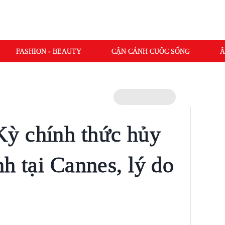
FASHION - BEAUTY
CẬN CẢNH CUỘC SỐNG
Â
ỳ chính thức hủy
nh tại Cannes, lý do