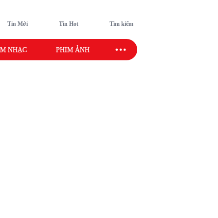
Tin Mới
Tin Hot
Tìm kiếm
M NHẠC
PHIM ẢNH
SAO SPORT