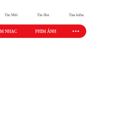
Tin Mới
Tin Hot
Tìm kiếm
M NHẠC
PHIM ẢNH
SAO SPORT