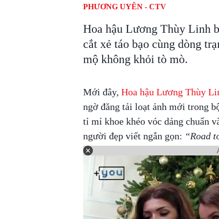
PHƯƠNG UYÊN - CTV
Hoa hậu Lương Thùy Linh bấ
cắt xẻ táo bạo cùng dòng tr
mộ không khỏi tò mò.
Mới đây,
Hoa hậu Lương Thùy L
ngờ đăng tải loạt ảnh mới trong b
tỉ mỉ khoe khéo vóc dáng chuẩn và 
người đẹp viết ngắn gọn:
“Road 