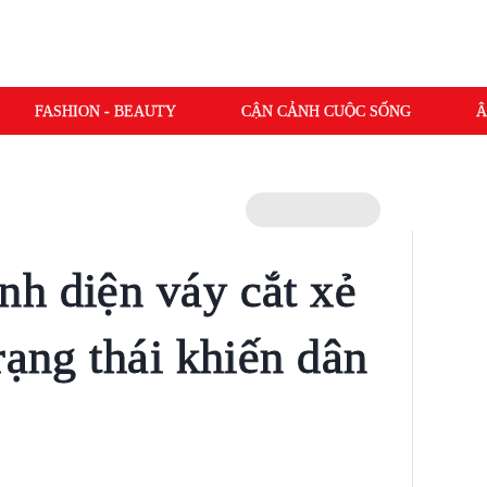
FASHION - BEAUTY
CẬN CẢNH CUỘC SỐNG
Â
h diện váy cắt xẻ
rạng thái khiến dân