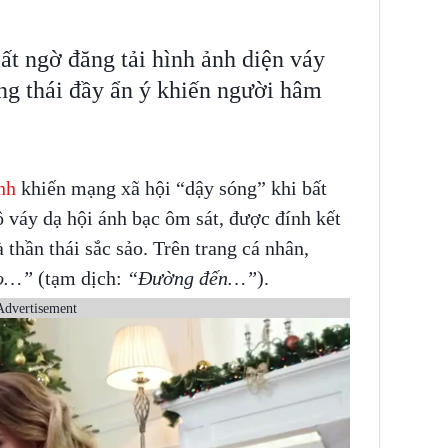
t ngờ đăng tải hình ảnh diện váy
ạng thái đầy ẩn ý khiến người hâm
inh
khiến mạng xã hội “dậy sóng” khi bất
ộ váy dạ hội ánh bạc ôm sát, được đính kết
thần thái sắc sảo. Trên trang cá nhân,
to…”
(tạm dịch:
“Đường đến…”
).
Advertisement