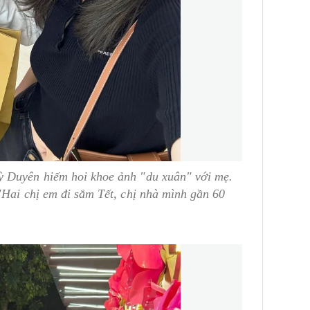
ỳ Duyên hiếm hoi khoe ảnh "du xuân" với mẹ.
"Hai chị em đi sắm Tết, chị nhà mình gần 60