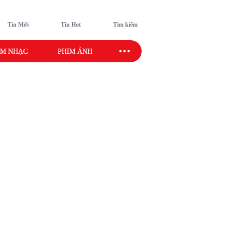
Tin Mới
Tin Hot
Tìm kiếm
M NHẠC
PHIM ẢNH
SAO SPORT