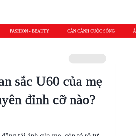
FASHION - BEAUTY
CẬN CẢNH CUỘC SỐNG
Â
han sắc U60 của mẹ
yên đỉnh cỡ nào?
ăng tải ảnh của mẹ, còn tỏ rõ tự