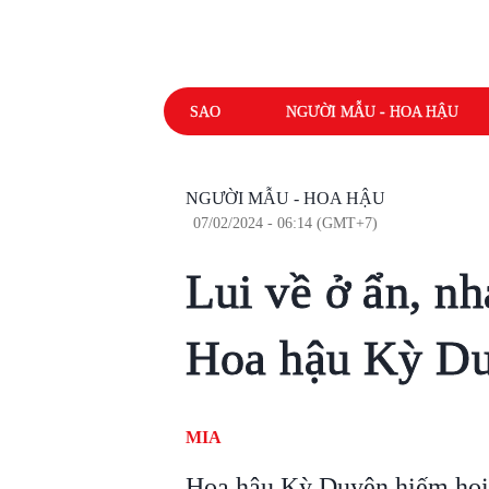
SAO
NGƯỜI MẪU - HOA HẬU
NGƯỜI MẪU - HOA HẬU
07/02/2024 - 06:14 (GMT+7)
Lui về ở ẩn, n
Hoa hậu Kỳ Du
MIA
Hoa hậu Kỳ Duyên hiếm hoi đ