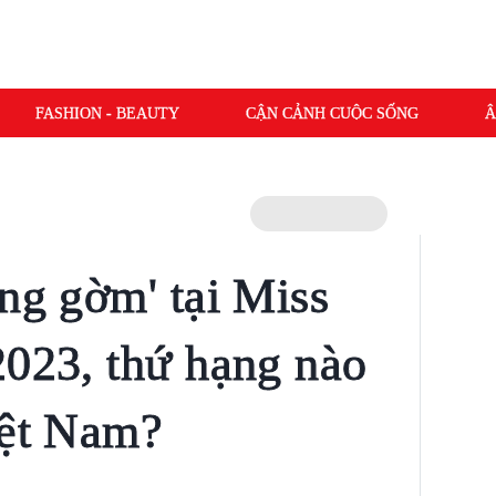
FASHION - BEAUTY
CẬN CẢNH CUỘC SỐNG
Â
áng gờm' tại Miss
2023, thứ hạng nào
iệt Nam?