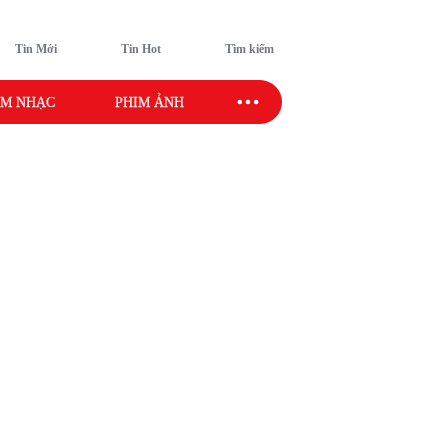
Tin Mới
Tin Hot
Tìm kiếm
M NHẠC
PHIM ẢNH
SAO SPORT