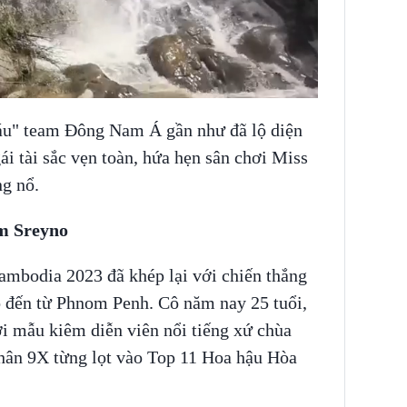
máu" team Đông Nam Á gần như đã lộ diện
ái tài sắc vẹn toàn, hứa hẹn sân chơi Miss
ng nổ.
m Sreyno
ambodia 2023 đã khép lại với chiến thắng
 đến từ Phnom Penh. Cô năm nay 25 tuổi,
ời mẫu kiêm diễn viên nổi tiếng xứ chùa
hân 9X từng lọt vào Top 11 Hoa hậu Hòa