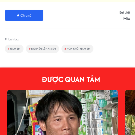
Bài viết
Chia sẻ
Mia
#Hashtag
#
NAM EM
#
NGUYỄN LỆ NAM EM
#
HOA KHÔI NAM EM
ĐƯỢC QUAN TÂM