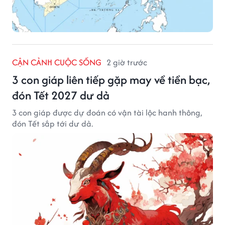
CẬN CẢNH CUỘC SỐNG
2 giờ trước
3 con giáp liên tiếp gặp may về tiền bạc,
đón Tết 2027 dư dả
3 con giáp được dự đoán có vận tài lộc hanh thông,
đón Tết sắp tới dư dả.