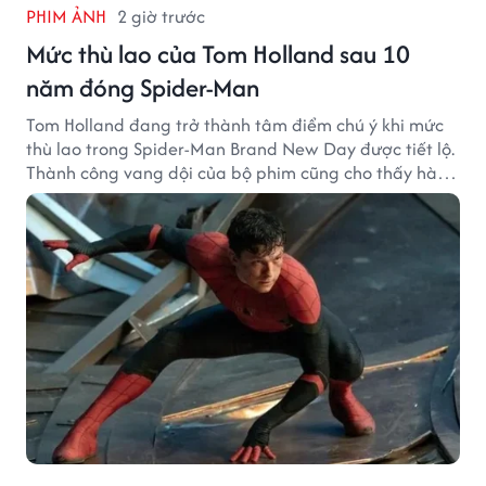
PHIM ẢNH
2 giờ trước
Mức thù lao của Tom Holland sau 10
năm đóng Spider-Man
Tom Holland đang trở thành tâm điểm chú ý khi mức
thù lao trong Spider-Man Brand New Day được tiết lộ.
Thành công vang dội của bộ phim cũng cho thấy hành
trình thăng hạng đáng chú ý của nam diễn viên sau
một thập kỷ gắn bó với vai Người Nhện.