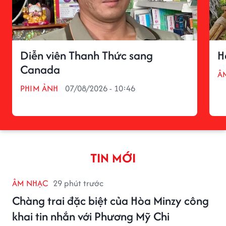
Diễn viên Thanh Thức sang
H
Canada
Â
PHIM ẢNH
07/08/2026 - 10:46
TIN MỚI
ÂM NHẠC
29 phút trước
Chàng trai đặc biệt của Hòa Minzy công
khai tin nhắn với Phương Mỹ Chi