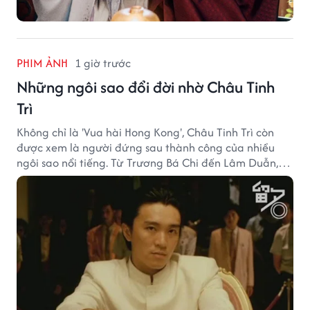
PHIM ẢNH
1 giờ trước
Những ngôi sao đổi đời nhờ Châu Tinh
Trì
Không chỉ là 'Vua hài Hong Kong', Châu Tinh Trì còn
được xem là người đứng sau thành công của nhiều
ngôi sao nổi tiếng. Từ Trương Bá Chi đến Lâm Duẫn,
không ít diễn viên đã bước sang trang mới trong sự
nghiệp nhờ cơ hội từ Châu Tinh Trì.