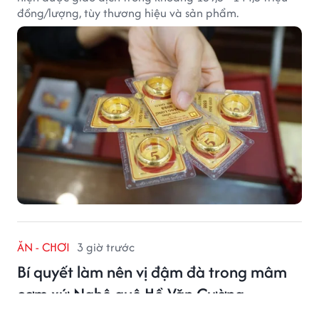
đồng/lượng, tùy thương hiệu và sản phẩm.
ĂN - CHƠI
3 giờ trước
Bí quyết làm nên vị đậm đà trong mâm
cơm xứ Nghệ quê Hồ Văn Cường
Ẩm thực ở quê Hồ Văn Cường chinh phục thực khách