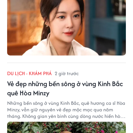
DU LỊCH - KHÁM PHÁ
2 giờ trước
Vẻ đẹp những bến sông ở vùng Kinh Bắc
quê Hòa Minzy
Những bến sông ở vùng Kinh Bắc, quê hương ca sĩ Hòa
Minzy, vẫn giữ nguyên vẻ đẹp mộc mạc qua năm
tháng. Không gian yên bình cùng dòng nước hiền hòa
tạo nên một góc Bắc Ninh rất đáng để khám phá.