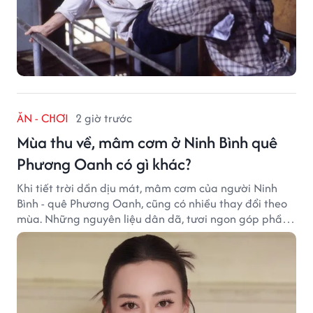
ĂN - CHƠI
2 giờ trước
Mùa thu về, mâm cơm ở Ninh Bình quê
Phương Oanh có gì khác?
Khi tiết trời dần dịu mát, mâm cơm của người Ninh
Bình - quê Phương Oanh, cũng có nhiều thay đổi theo
mùa. Những nguyên liệu dân dã, tươi ngon góp phần
tạo nên hương vị bình dị nhưng đầy cuốn hút của vùng
đất cố đô.