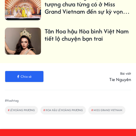
tượng chưa từng có ở Miss
Grand Vietnam đến sự kỳ vọng
dành cho tân hoa hậu
Tân Hoa hậu Hòa bình Việt Nam
tiết lộ chuyện bạn trai
Bài viết
Chia sẻ
Tie Nguyên
#Hashtag
#
LÊ HOÀNG PHƯƠNG
#
HOA HẬU LÊ HOÀNG PHƯƠNG
#
MISS GRAND VIETNAM