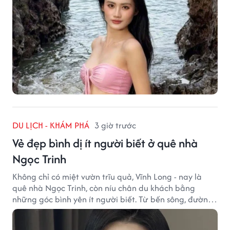
DU LỊCH - KHÁM PHÁ
3 giờ trước
Vẻ đẹp bình dị ít người biết ở quê nhà
Ngọc Trinh
Không chỉ có miệt vườn trĩu quả, Vĩnh Long - nay là
quê nhà Ngọc Trinh, còn níu chân du khách bằng
những góc bình yên ít người biết. Từ bến sông, đường
quê đến nhịp sống chậm rãi, tất cả tạo nên sức hút rất
riêng của vùng đất miền Tây.