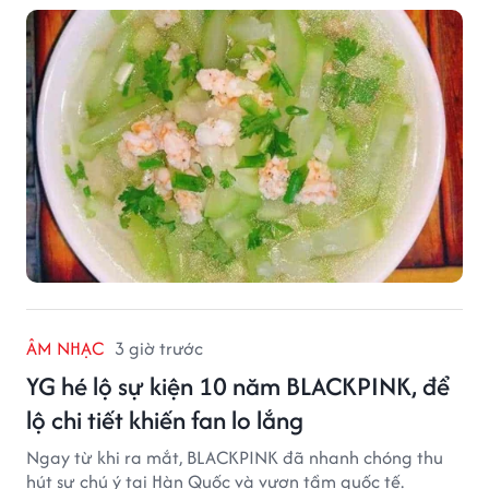
là một số món canh đơn giản, dễ nấu, phù hợp cho cả
gia đình.
ÂM NHẠC
3 giờ trước
YG hé lộ sự kiện 10 năm BLACKPINK, để
lộ chi tiết khiến fan lo lắng
Ngay từ khi ra mắt, BLACKPINK đã nhanh chóng thu
hút sự chú ý tại Hàn Quốc và vươn tầm quốc tế.