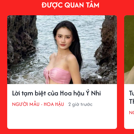
ĐƯỢC QUAN TÂM
Lời tạm biệt của Hoa hậu Ý Nhi
T
T
NGƯỜI MẪU - HOA HẬU
2 giờ trước
N