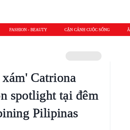
FASHION - BEAUTY
CẬN CẢNH CUỘC SỐNG
Â
xám' Catriona
n spotlight tại đêm
ining Pilipinas