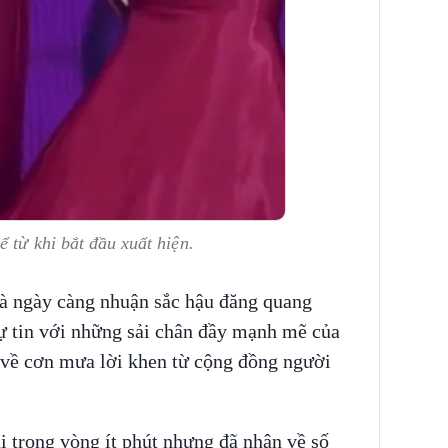
 từ khi bắt đầu xuất hiện.
là ngày càng nhuận sắc hậu đăng quang
tự tin với những sải chân đầy mạnh mẽ của
về cơn mưa lời khen từ cộng đồng người
i trong vòng ít phút nhưng đã nhận về số