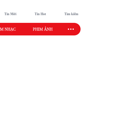
Tin Mới
Tin Hot
Tìm kiếm
M NHẠC
PHIM ẢNH
SAO SPORT