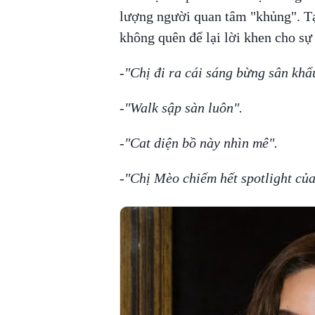
lượng người quan tâm "khủng". Tạ
không quên để lại lời khen cho sự
-"Chị đi ra cái sáng bừng sân khấu
-"Walk sập sàn luôn".
-"Cat diện bồ này nhìn mê".
-"Chị Mèo chiếm hết spotlight của