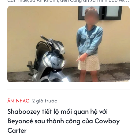
việc bị mất trộm chiếc xe máy Honda Wave. Trong cốp
xe còn có nhiều giấy tờ cá nhân và khoảng 1,2 triệu
đồng tiền mặt.
ÂM NHẠC
2 giờ trước
Shaboozey tiết lộ mối quan hệ với
Beyoncé sau thành công của Cowboy
Carter