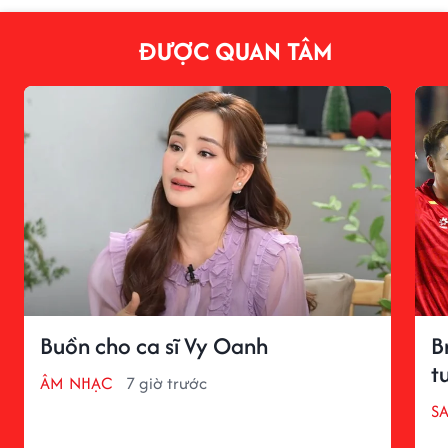
ĐƯỢC QUAN TÂM
Buồn cho ca sĩ Vy Oanh
B
t
ÂM NHẠC
7 giờ trước
S