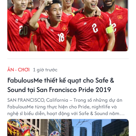
ĂN - CHƠI
1 giờ trước
FabulousMe thiết kế quạt cho Safe &
Sound tại San Francisco Pride 2019
SAN FRANCISCO, California – Trong số những dự án
FabulousMe từng thực hiện cho Pride, nightlife và
nghệ sĩ biểu diễn, hoạt động với Safe & Sound năm
2019 mang một bối cảnh khác biệt. Safe & Sound là tổ
chức phi lợi nhuận tại San Francisco hoạt động trong
lĩnh vực phòng ngừa bạo hành trẻ em, hỗ trợ gia đình