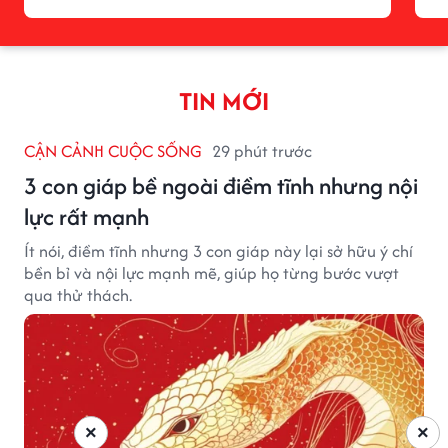
TIN MỚI
CẬN CẢNH CUỘC SỐNG
29 phút trước
3 con giáp bề ngoài điềm tĩnh nhưng nội
lực rất mạnh
Ít nói, điềm tĩnh nhưng 3 con giáp này lại sở hữu ý chí
bền bỉ và nội lực mạnh mẽ, giúp họ từng bước vượt
qua thử thách.
×
×