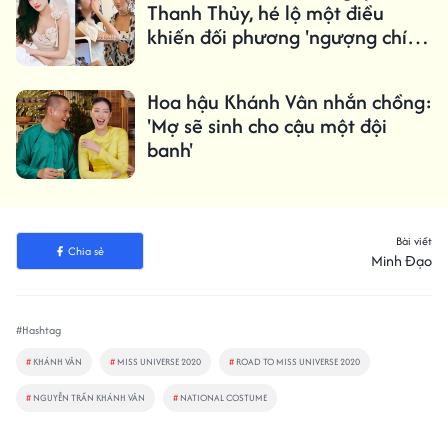
Thanh Thủy, hé lộ một điều
khiến đối phương 'ngượng chín
mặt'
Hoa hậu Khánh Vân nhắn chồng:
'Mợ sẽ sinh cho cậu một đội
banh'
Bài viết
Chia sẻ
Minh Đạo
#Hashtag
#
KHÁNH VÂN
#
MISS UNIVERSE 2020
#
ROAD TO MISS UNIVERSE 2020
#
NGUYỄN TRẦN KHÁNH VÂN
#
NATIONAL COSTUME