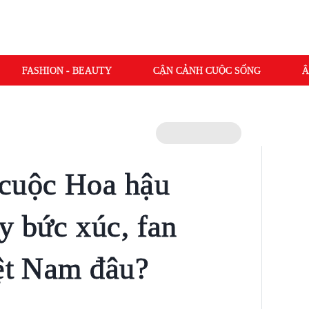
FASHION - BEAUTY
CẬN CẢNH CUỘC SỐNG
Â
 cuộc Hoa hậu
y bức xúc, fan
iệt Nam đâu?