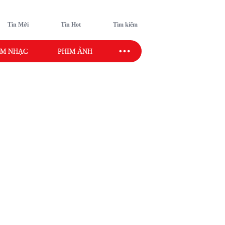
Tin Mới
Tin Hot
Tìm kiếm
M NHẠC
PHIM ẢNH
SAO SPORT