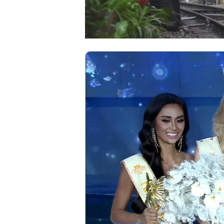
00:00
/
00:59
VIETNAM HLS