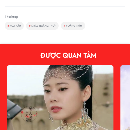
#Hashtag
#
HOA HẬU
#
Á HẬU HOÀNG THUỲ
#
HOÀNG THÙY
ĐƯỢC QUAN TÂM