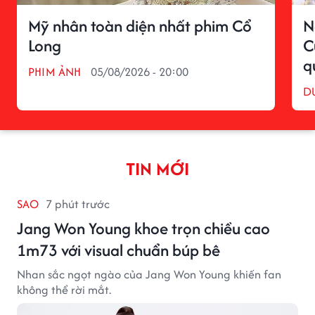
Mỹ nhân toàn diện nhất phim Cổ
N
Long
C
q
PHIM ẢNH
05/08/2026 - 20:00
D
TIN MỚI
SAO
7 phút trước
Jang Won Young khoe trọn chiều cao
1m73 với visual chuẩn búp bê
Nhan sắc ngọt ngào của Jang Won Young khiến fan
không thể rời mắt.